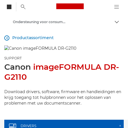
Canon Logo, back to
Ondersteuning voor consumenten-producten
Brood
Canon
Productassortiment

SUPPORT
Canon
imageFORMULA DR-
G2110
Download drivers, software, firmware en handleidingen en
krijg toegang tot hulpbronnen voor het oplossen van
problemen met uw documentscanner.
DRIVERS
+