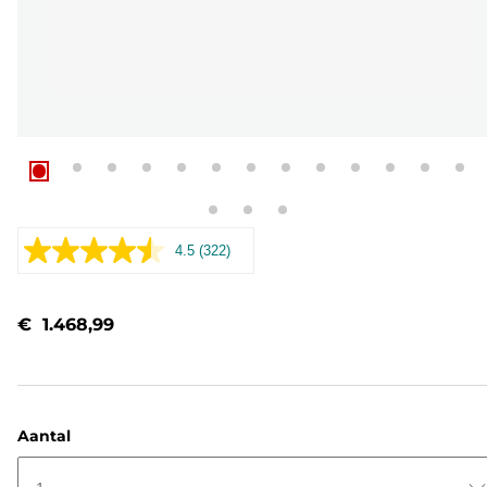
4.5
(322)
Lees
322
beoordelingen.
Dezelfde
€ 1.468,99
paginalink.
Aantal