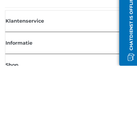
CHATDIENST IS OFFLINE
Klantenservice
Informatie
Shop
Meld je aan voor Canon-nieuws
Ontvang regelmatig updates per e-mail over nieuwe producten, handig
tips en aanbiedingen
MELD JE NU AAN