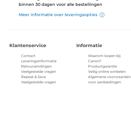
binnen 30 dagen voor alle bestellingen
Meer informatie over leveringsopties
Klantenservice
Informatie
Contact
Waarom kopen bij
Leveringsinformatie
Canon?
Retourzendingen
Productgarantie
Veelgestelde vragen
Veilig online winkelen
Repeat & Save
Algemene voorwaarden
Veelgestelde vragen
voor aanbiedingen
Algemene voorwaarden
abonnement printerinkt
Sitemap
Verkoopvoorwaarden
Privacybeleid
Informatie over 