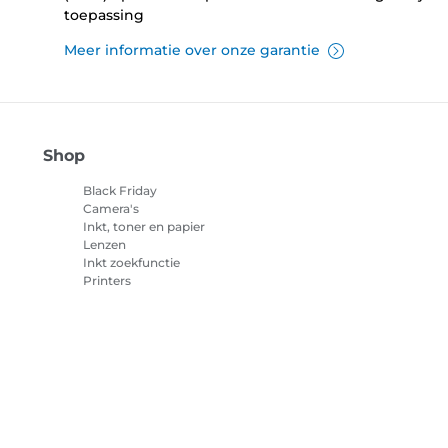
toepassing
Meer informatie over onze garantie
Shop
Black Friday
Camera's
Inkt, toner en papier
Lenzen
Inkt zoekfunctie
Printers
Camcorders
Accessoires en
merchandise
Best verkocht
cookies
Cookie-instellingen