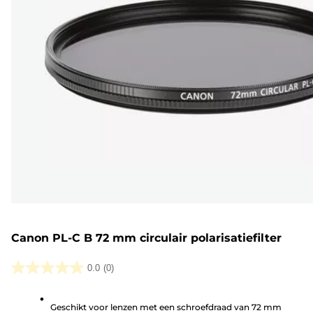
Canon PL-C B 72 mm circulair polarisatiefilter
0.0
(0)
0.0
van
Geschikt voor lenzen met een schroefdraad van 72 mm
de