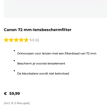
Canon 72 mm-lensbeschermfilter
5.0
(1)
5.0
van
Ontworpen voor lenzen met een filterdraad van 72 mm
de
5
Bescherm je voorste lenselement
sterren.
1
De kleurbalans wordt niet beïnvloed
beoordeling
€ 59,99
(incl.
€
0
Recupel)