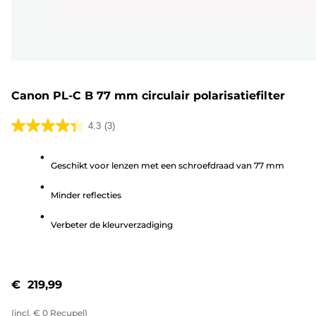
Canon PL-C B 77 mm circulair polarisatiefilter
4.3
(3)
4.3
van
Geschikt voor lenzen met een schroefdraad van 77 mm
de
5
Minder reflecties
sterren.
3
Verbeter de kleurverzadiging
beoordelingen
€ 219,99
(incl.
€
0
Recupel)