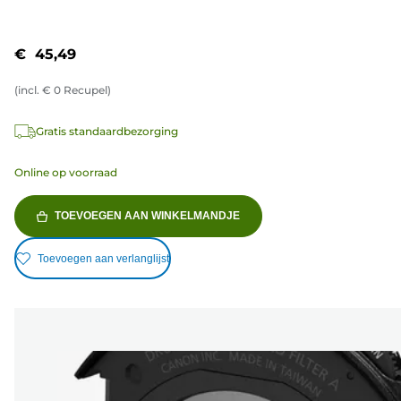
de
5
€ 45,49
sterren.
1
(incl.
€
0
Recupel)
beoordeling
Gratis standaardbezorging
Online op voorraad
TOEVOEGEN AAN WINKELMANDJE
Toevoegen aan verlanglijst