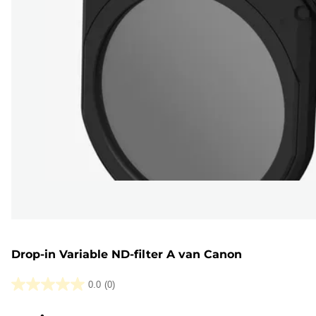
Drop-in Variable ND-filter A van Canon
0.0
(0)
0.0
van