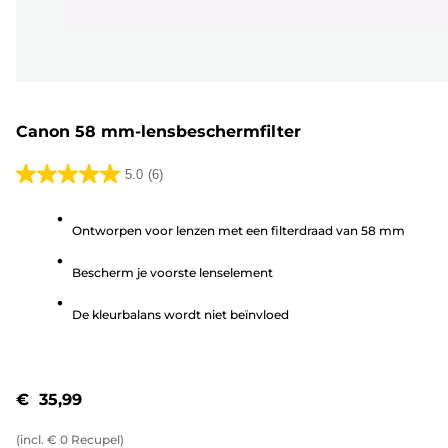
Canon 58 mm-lensbeschermfilter
5.0
(6)
5.0
van
Ontworpen voor lenzen met een filterdraad van 58 mm
de
5
Bescherm je voorste lenselement
sterren.
6
De kleurbalans wordt niet beïnvloed
beoordelingen
€ 35,99
(incl.
€
0
Recupel)