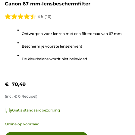
Canon 67 mm-lensbeschermfilter
4.5
(10)
4.5
van
Ontworpen voor lenzen met een filterdraad van 67 mm
de
5
Bescherm je voorste lenselement
sterren.
10
De kleurbalans wordt niet beïnvloed
beoordelingen
€ 70,49
(incl.
€
0
Recupel)
Gratis standaardbezorging
Online op voorraad