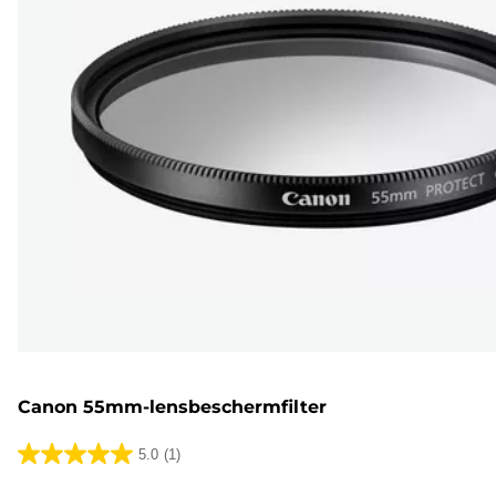
Canon 55mm-lensbeschermfilter
5.0
(1)
5.0
van