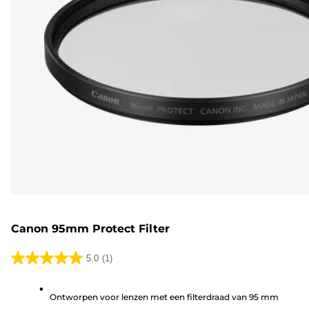
Canon 95mm Protect Filter
5.0
(1)
5.0
van
Ontworpen voor lenzen met een filterdraad van 95 mm
de