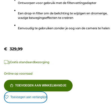
Ontworpen voor gebruik met de filtervattingadapter
de
5
Een drop-in filter om de belichting te wijzigen en dromerige,
sterren.
wazige bewegingseffecten te creëren
Eenvoudig te gebruiken zonder je oog van de camera te halen
€ 329,99
Gratis standaardbezorging
Online op voorraad
TOEVOEGEN AAN WINKELMANDJE
Toevoegen aan verlanglijst