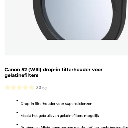
Canon 52 (WIII) drop-in filterhouder voor
gelatinefilters
0.0
(0)
0.0
van
Drop-in filterhouder voor supertelelenzen
de
5
Maakt het gebruik van gelatinefilters mogelijk
sterren.
Rubberen afdichtingen zorgen dat de stof- en vochtbestendig