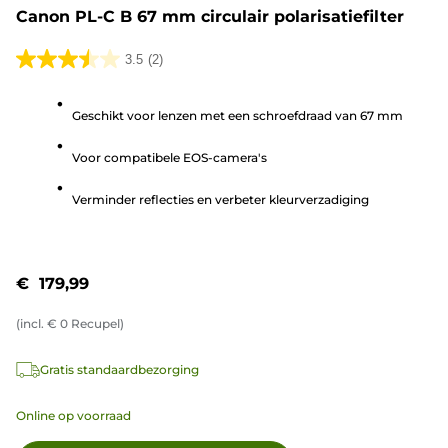
Canon PL-C B 67 mm circulair polarisatiefilter
3.5
(2)
3.5
van
Geschikt voor lenzen met een schroefdraad van 67 mm
de
5
Voor compatibele EOS-camera's
sterren.
2
Verminder reflecties en verbeter kleurverzadiging
beoordelingen
€ 179,99
(incl.
€
0
Recupel)
Gratis standaardbezorging
Online op voorraad