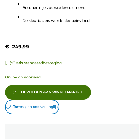
5
Bescherm je voorste lenselement
sterren.
1
De kleurbalans wordt niet beïnvloed
beoordeling
€ 249,99
Gratis standaardbezorging
Online op voorraad
TOEVOEGEN AAN WINKELMANDJE
Toevoegen aan verlanglijst