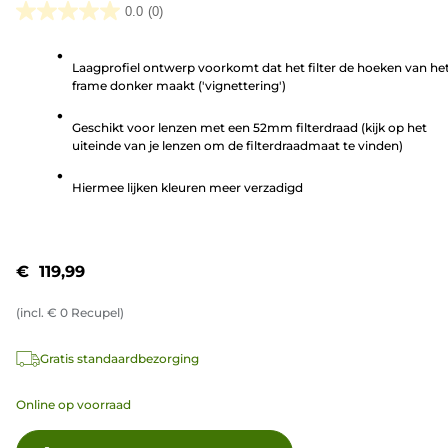
0.0
(0)
0.0
van
Laagprofiel ontwerp voorkomt dat het filter de hoeken van he
de
frame donker maakt ('vignettering')
5
sterren.
Geschikt voor lenzen met een 52mm filterdraad (kijk op het
uiteinde van je lenzen om de filterdraadmaat te vinden)
Hiermee lijken kleuren meer verzadigd
€ 119,99
(incl.
€
0
Recupel)
Gratis standaardbezorging
Online op voorraad