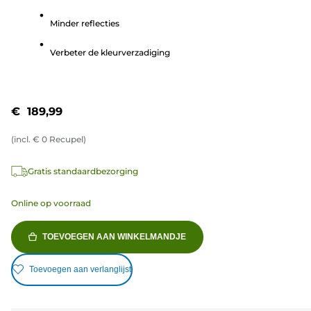
5
Minder reflecties
sterren.
Verbeter de kleurverzadiging
€ 189,99
(incl.
€
0
Recupel)
Gratis standaardbezorging
Online op voorraad
TOEVOEGEN AAN WINKELMANDJE
Toevoegen aan verlanglijst