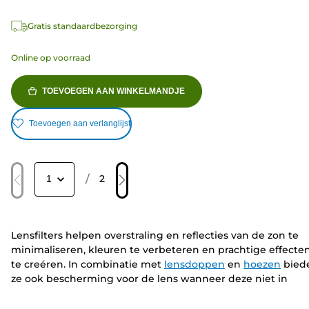
Gratis standaardbezorging
Online op voorraad
TOEVOEGEN AAN WINKELMANDJE
Toevoegen aan verlanglijst
/
2
Lensfilters helpen overstraling en reflecties van de zon te
minimaliseren, kleuren te verbeteren en prachtige effecte
te creéren. In combinatie met
lensdoppen
en
hoezen
bied
ze ook bescherming voor de lens wanneer deze niet in
gebruik is. Bevestig de filters aan de voorkant van de lens o
schuif de filters voor lenzen in een speciaal compartiment