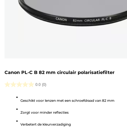
Canon PL-C B 82 mm circulair polarisatiefilter
0.0
(0)
0.0
van
Geschikt voor lenzen met een schroefdraad van 82 mm
de
5
Zorgt voor minder reflecties
sterren.
Verbetert de kleurverzadiging