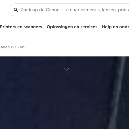
Printers en scanners
Oplossingen en services
Help en ond
Canon EOS M5