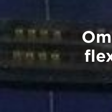
Oma
fle