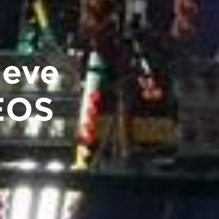
ieve
 EOS