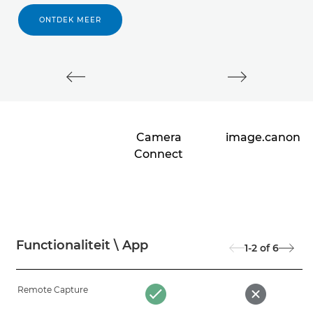
ONTDEK MEER
Camera
image.canon
Connect
Functionaliteit \ App
1-2
of
6
Remote Capture