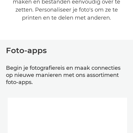
maken en bestanden eenvoudig over te
ZAKELIJKE APPS
zetten. Personaliseer je foto's om ze te
printen en te delen met anderen.
HELP EN ONDERSTEUNING
Foto-apps
Begin je fotografiereis en maak connecties
op nieuwe manieren met ons assortiment
foto-apps.