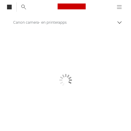
Canon Logo, back to
Canon camera- en printerapps
Brood
Canon