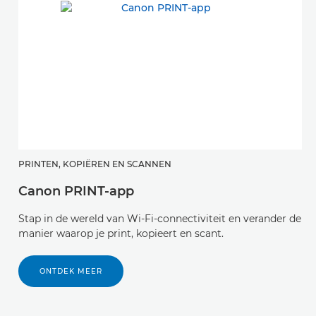
PRINTEN, KOPIËREN EN SCANNEN
C
Canon PRINT-app
C
Stap in de wereld van Wi-Fi-connectiviteit en verander de
V
manier waarop je print, kopieert en scant.
or
l
ti
ONTDEK MEER