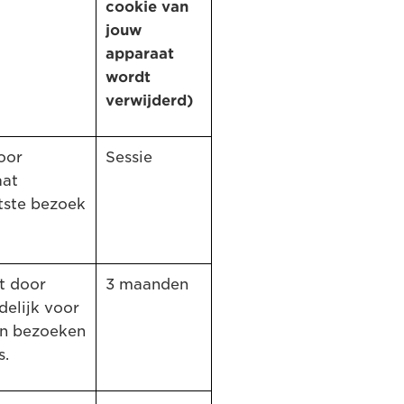
cookie van
jouw
apparaat
wordt
verwijderd)
oor
Sessie
aat
atste bezoek
kt door
3 maanden
delijk voor
an bezoeken
s.