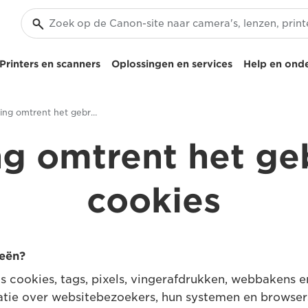
Printers en scanners
Oplossingen en services
Help en ond
Verklaring omtrent het gebruik van cookies
ng omtrent het ge
cookies
ieën?
 cookies, tags, pixels, vingerafdrukken, webbakens en
ie over websitebezoekers, hun systemen en browsers 