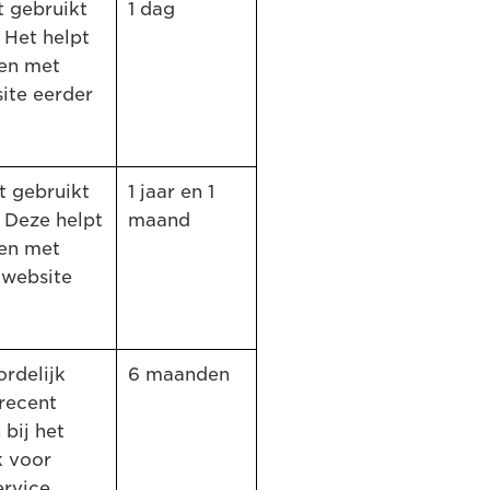
t gebruikt
1 dag
 Het helpt
en met
ite eerder
t gebruikt
1 jaar en 1
 Deze helpt
maand
en met
-website
rdelijk
6 maanden
recent
bij het
k voor
rvice.