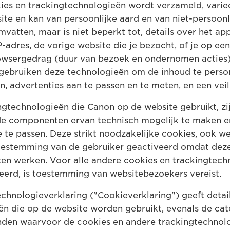
ies en trackingtechnologieën wordt verzameld, variee
e en kan van persoonlijke aard en van niet-persoonlij
vatten, maar is niet beperkt tot, details over het app
IP-adres, de vorige website die je bezocht, of je op ee
rowsergedrag (duur van bezoek en ondernomen acties
ebruiken deze technologieën om de inhoud te persona
, advertenties aan te passen en te meten, en een veil
technologieën die Canon op de website gebruikt, zijn
de componenten ervan technisch mogelijk te maken 
 te passen. Deze strikt noodzakelijke cookies, ook we
estemming van de gebruiker geactiveerd omdat deze 
ten werken. Voor alle andere cookies en trackingtechno
iceerd, is toestemming van websitebezoekers vereist.
chnologieverklaring ("Cookieverklaring") geeft detail
n die op de website worden gebruikt, evenals de cat
nden waarvoor de cookies en andere trackingtechnolo