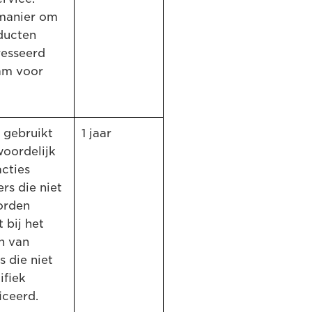
 manier om
ducten
resseerd
am voor
, gebruikt
1 jaar
woordelijk
cties
rs die niet
orden
 bij het
n van
 die niet
ifiek
iceerd.