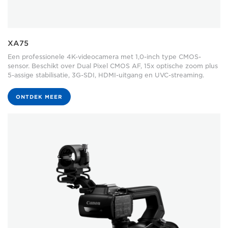
XA75
Een professionele 4K-videocamera met 1,0-inch type CMOS-
sensor. Beschikt over Dual Pixel CMOS AF, 15x optische zoom plus
5-assige stabilisatie, 3G-SDI, HDMI-uitgang en UVC-streaming.
ONTDEK MEER