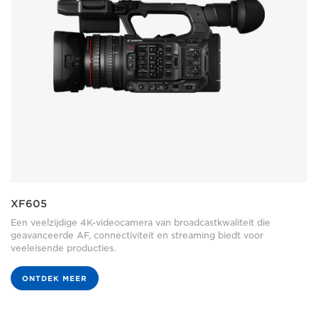
XF605
Een veelzijdige 4K-videocamera van broadcastkwaliteit die
geavanceerde AF, connectiviteit en streaming biedt voor
veeleisende producties.
ONTDEK MEER