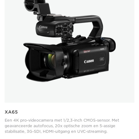
XA65
Een 4K pro-videocamera met 1/2,3-inch CMOS-sensor. Met
geavanceerde autofocus, 20x optische zoom en 5-assige
stabilisatie, 3G-SDI, HDMI-uitgang en UVC-streaming.