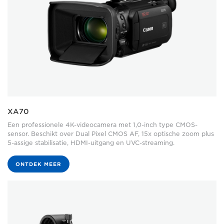
XA70
Een professionele 4K-videocamera met 1,0-inch type CMOS-
sensor. Beschikt over Dual Pixel CMOS AF, 15x optische zoom plus
5-assige stabilisatie, HDMI-uitgang en UVC-streaming.
ONTDEK MEER