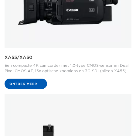
XA55/XA50
Een compacte 4K camcorder met 1.0-type CMOS-sensor en Dual
Pixel CMOS AF, 15x optische zoomlens en 3G-SDI (alleen XA55)
ONTDEK MEER