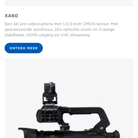
XA60
Een 4K pro-videocamera met 1/2,3-inch CMOS-sensor. Met
geavanceerde autofocus, 20x optische zoom en 5-assige
stabilisatie, HDMI-uitgang en UVC-streaming.
ONTDEK MEER