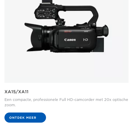
XA15/XA11
Een compacte, professionele Full HD-camcorder met 20x optische
zoom.
ONTDEK MEER