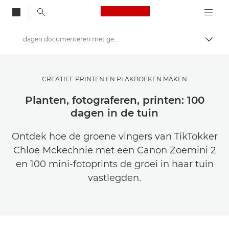
Canon Logo, back to
dagen documenteren met geprinte stickers
Brood
Canon
Raak geïnspireerd | Fotografie- en printtips en aankoopgidsen
CREATIEF PRINTEN EN PLAKBOEKEN MAKEN
Verhalen over fotografie en creativiteit
Planten, fotograferen, printen: 100
dagen in de tuin
Ontdek hoe de groene vingers van TikTokker
Chloe Mckechnie met een Canon Zoemini 2
en 100 mini-fotoprints de groei in haar tuin
vastlegden.