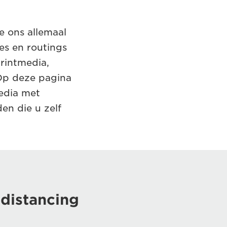
we ons allemaal
es en routings
printmedia,
 Op deze pagina
edia met
en die u zelf
 distancing