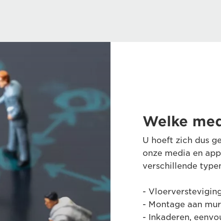
Welke medi
U hoeft zich dus g
onze media en appa
verschillende typen
- Vloerversteviging
- Montage aan mur
- Inkaderen, eenvo