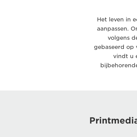
Het leven in e
aanpassen. Om
volgens de
gebaseerd op v
vindt u
bijbehorende
Printmedia