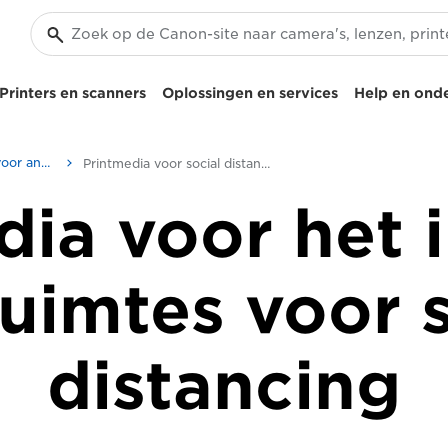
Printers en scanners
Oplossingen en services
Help en ond
Verbruiksmaterialen voor andere printers
Printmedia voor social distancing
ia voor het 
ruimtes voor s
distancing