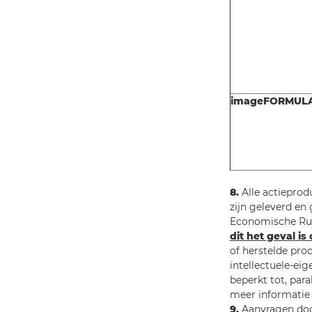
imageFORMUL
8.
Alle actieprod
zijn geleverd en
Economische Ruim
dit het geval is
of herstelde pro
intellectuele-ei
beperkt tot, para
meer informatie 
9.
Aanvragen doo