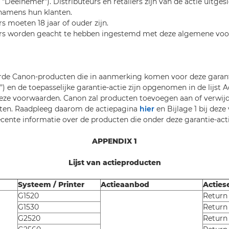
 "Deelnemer"). Distributeurs en retailers zijn van de actie uitg
namens hun klanten.
s moeten 18 jaar of ouder zijn.
rs worden geacht te hebben ingestemd met deze algemene vo
de Canon-producten die in aanmerking komen voor deze garant
) en de toepasselijke garantie-actie zijn opgenomen in de lijst 
eze voorwaarden. Canon zal producten toevoegen aan of verwijder
ten. Raadpleeg daarom de actiepagina
hier
en Bijlage 1 bij dez
cente informatie over de producten die onder deze garantie-acti
APPENDIX 1
Lijst van actieproducten
Systeem / Printer
Actieaanbod
Acties
G1520
Return
G1530
Return
G2520
Return