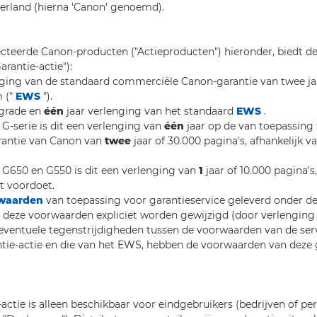
erland (hierna 'Canon' genoemd).
cteerde Canon-producten ("Actieproducten") hieronder, biedt d
arantie-actie"):
nging van de standaard commerciële Canon-garantie van twee ja
 ("
EWS
").
pgrade en
één
jaar verlenging van het standaard
EWS
.
G-serie is dit een verlenging van
één
jaar op de van toepassing 
antie van Canon van
twee
jaar of 30.000 pagina's, afhankelijk v
 G650 en G550 is dit een verlenging van
1
jaar of 10.000 pagina's
st voordoet.
waarden
van toepassing voor garantieservice geleverd onder de
ls deze voorwaarden expliciet worden gewijzigd (door verlenging 
 eventuele tegenstrijdigheden tussen de voorwaarden van de ser
tie-actie en die van het EWS, hebben de voorwaarden van deze g
actie is alleen beschikbaar voor eindgebruikers (bedrijven of pe