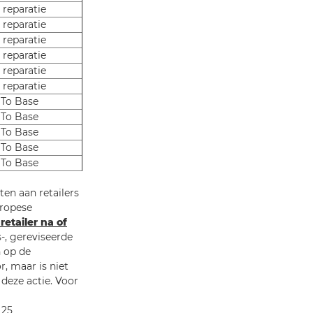
 reparatie
 reparatie
 reparatie
 reparatie
 reparatie
 reparatie
 To Base
 To Base
 To Base
 To Base
 To Base
en aan retailers
uropese
retailer na of
, gereviseerde
n op de
, maar is niet
 deze actie. Voor
 25