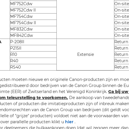
MF752Cdw
On-site
MF752Cdw II
On-site
MF754Cdw
On-site
MF754Cdw II
On-site
MF832Cdw
On-site
MF842Cdw
On-site
A
P-208II
Return
P215II
Return
R10
Extensie
Return
R40
Return
RS40
Return
ucten moeten nieuwe en originele Canon-producten zijn en moet
 gedistribueerd door bedrijven van de Canon Group binnen de E
te (EER) of Zwitserland en het Verenigd Koninkrijk.
Ga bij uw 
 om teleurstelling te voorkomen.
De aankoop van tweedehands-
ducten of producten die imitatieproducten zijn of inbreuk make
gendomsrechten van de Canon Group van bedrijven (dit geldt voor
llelle of "grijze" producten) voldoet niet aan de voorwaarden van
over parallelle producten klikt u
hier
.
r deelnemers die bulkaankopen doen (dat wil zeggen meer dan