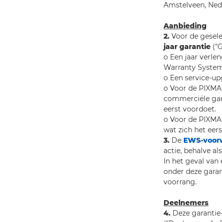
Amstelveen, Ned
Aanbieding
2.
Voor de gesele
jaar garantie
("G
o Een jaar verle
Warranty System
o Een service-u
o Voor de PIXMA 
commerciële gar
eerst voordoet.
o Voor de PIXMA
wat zich het eer
3.
De
EWS-voor
actie, behalve a
In het geval van
onder deze garan
voorrang.
Deelnemers
4.
Deze garantie-