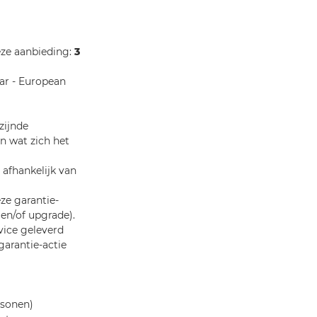
eze aanbieding:
3
ar - European
zijnde
an wat zich het
, afhankelijk van
ze garantie-
en/of upgrade).
vice geleverd
arantie-actie
rsonen)