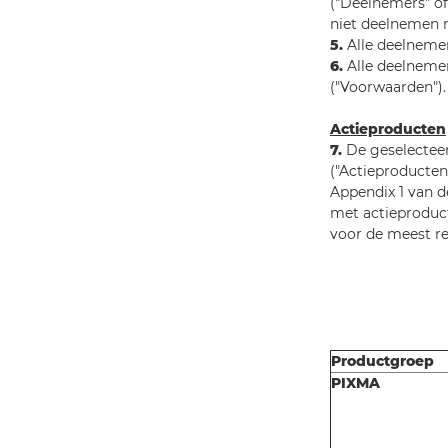
("Deelnemers" of
niet deelnemen 
5.
Alle deelnemer
6.
Alle deelneme
("Voorwaarden").
Actieproducten
7.
De geselecteer
("Actieproducten"
Appendix 1 van d
met actieproduc
voor de meest re
Productgroep
PIXMA