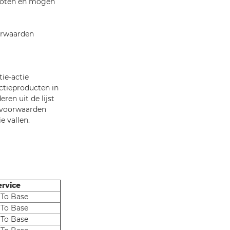
esloten en mogen
orwaarden
ie-actie
Actieproducten in
en uit de lijst
e voorwaarden
e vallen.
ervice
 To Base
 To Base
 To Base