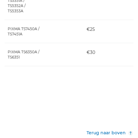
TS5351A /
TS5352A /
TS5353A
PIXMA TS7450A /
€25
TS7451A
PIXMA TS6350A /
€30
TS6351
Terug naar boven