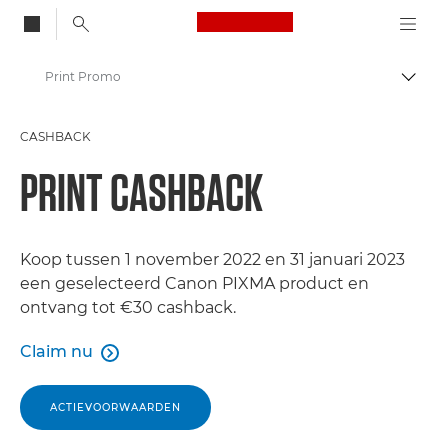
Canon Logo, back to
Print Promo
Brood
Canon
CASHBACK
Canon Cashback | Aanbiedingen | Deals
PRINT CASHBACK
Koop tussen 1 november 2022 en 31 januari 2023
een geselecteerd Canon PIXMA product en
ontvang tot €30 cashback.
Claim nu

ACTIEVOORWAARDEN