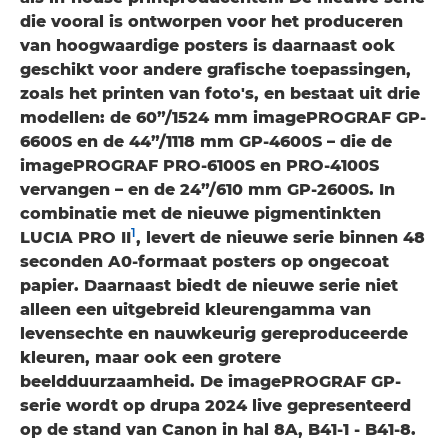
die vooral is ontworpen voor het produceren
van hoogwaardige posters is daarnaast ook
geschikt voor andere grafische toepassingen,
zoals het printen van foto's, en bestaat uit drie
modellen: de 60”/1524 mm imagePROGRAF GP-
6600S en de 44”/1118 mm GP-4600S – die de
imagePROGRAF PRO-6100S en PRO-4100S
vervangen – en de 24”/610 mm GP-2600S. In
combinatie met de nieuwe pigmentinkten
1
LUCIA PRO II
, levert de nieuwe serie binnen 48
seconden A0-formaat posters op ongecoat
papier. Daarnaast biedt de nieuwe serie niet
alleen een uitgebreid kleurengamma van
levensechte en nauwkeurig gereproduceerde
kleuren, maar ook een grotere
beeldduurzaamheid. De imagePROGRAF GP-
serie wordt op drupa 2024 live gepresenteerd
op de stand van Canon in hal 8A, B41-1 - B41-8.