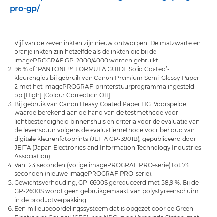
pro-gp/
Vijf van de zeven inkten zijn nieuw ontworpen. De matzwarte en
oranje inkten zijn hetzelfde als de inkten die bij de
imagePROGRAF GP-2000/4000 worden gebruikt.
96 % of ‘PANTONE™ FORMULA GUIDE Solid Coated’-
kleurengids bij gebruik van Canon Premium Semi-Glossy Paper
2 met het imagePROGRAF-printerstuurprogramma ingesteld
op [High] [Colour Correction Off].
Bij gebruik van Canon Heavy Coated Paper HG. Voorspelde
waarde berekend aan de hand van de testmethode voor
lichtbestendigheid binnenshuis en criteria voor de evaluatie van
de levensduur volgens de evaluatiemethode voor behoud van
digitale kleurenfotoprints (JEITA CP-3901B), gepubliceerd door
JEITA (Japan Electronics and Information Technology Industries
Association).
Van 123 seconden (vorige imagePROGRAF PRO-serie) tot 73
seconden (nieuwe imagePROGRAF PRO-serie).
Gewichtsverhouding, GP-6600S gereduceerd met 58,9 %. Bij de
GP-2600S wordt geen gebruikgemaakt van polystyreenschuim
in de productverpakking.
Een milieubeoordelingssysteem dat is opgezet door de Green