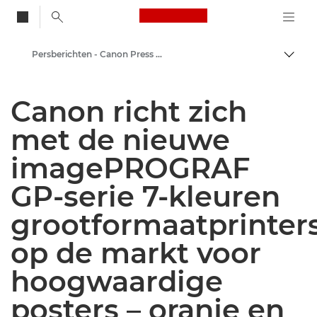
Canon Logo, back to
Persberichten - Canon Press Centre
Brood
Canon
Canon richt zich
Press Centre
met de nieuwe
imagePROGRAF
GP-serie 7-kleuren
grootformaatprinter
op de markt voor
hoogwaardige
posters – oranje en