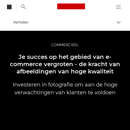
Canon Logo, back to
Verhalen
Brood
Canon
Professionele fotografie en video
COMMERCIEEL
Je succes op het gebied van e-
commerce vergroten - de kracht van
afbeeldingen van hoge kwaliteit
Investeren in fotografie om aan de hoge
verwachtingen van klanten te voldoen