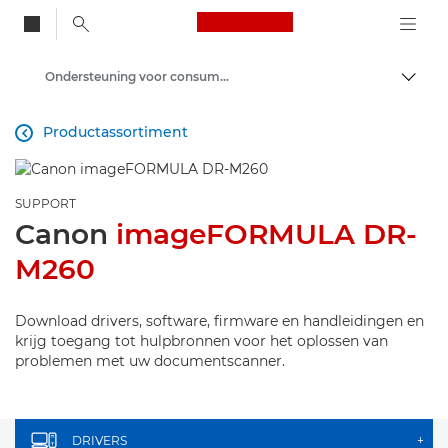
Canon Logo, back to
Ondersteuning voor consumenten-producten
Brood
Canon
Productassortiment

SUPPORT
Canon
imageFORMULA DR-
M260
Download drivers, software, firmware en handleidingen en
krijg toegang tot hulpbronnen voor het oplossen van
problemen met uw documentscanner.
DRIVERS
+