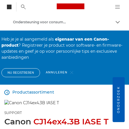
Canon Logo, back to
Ondersteuning voor consumenten-producten
Brood
Canon
Heb je je al aangemeld als
eigenaar van een Canon-
product
? Registreer je product voor software- en firmware-
updates en geef je op voor persoonlijke tips en exclusieve
aanbiedingen
ANNULEREN
NU REGISTREREN
ONDERZOEK
Productassortiment

SUPPORT
Canon
CJ14ex4.3B IASE T