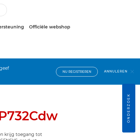
ersteuning
Officiële webshop
 geef
ANNULEREN
NU REGISTREREN
ONDERZOEK
BP732Cdw
n krijg toegang tot