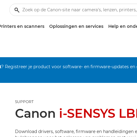
Printers en scanners
Oplossingen en services
Help en ond
t
? Registreer je product voor software- en firmware-updates en
SUPPORT
Canon
i-SENSYS L
Download drivers, software, firmware en handleidingen e