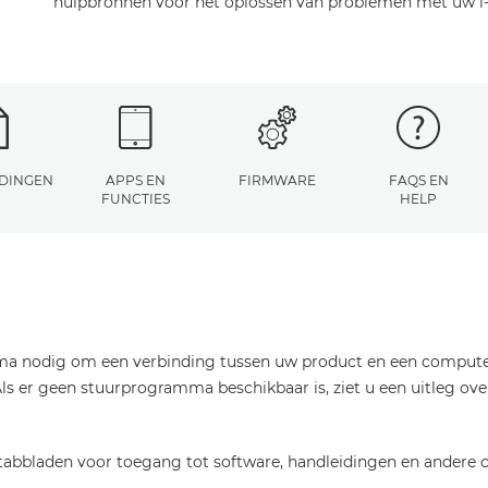
hulpbronnen voor het oplossen van problemen met uw i
DINGEN
APPS EN
FIRMWARE
FAQS EN
FUNCTIES
HELP
a nodig om een verbinding tussen uw product en een computer t
s er geen stuurprogramma beschikbaar is, ziet u een uitleg ove
abbladen voor toegang tot software, handleidingen en andere c