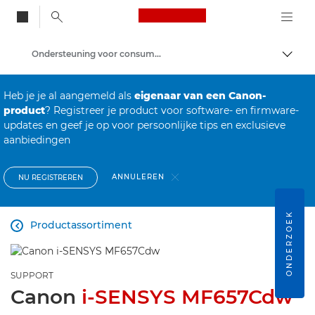
Canon Logo, back to
Ondersteuning voor consumenten-producten
Brood
Canon
Heb je je al aangemeld als
eigenaar van een Canon-
product
? Registreer je product voor software- en firmware-
updates en geef je op voor persoonlijke tips en exclusieve
aanbiedingen
ANNULEREN
NU REGISTREREN
ONDERZOEK
Productassortiment

SUPPORT
Canon
i-SENSYS MF657Cdw