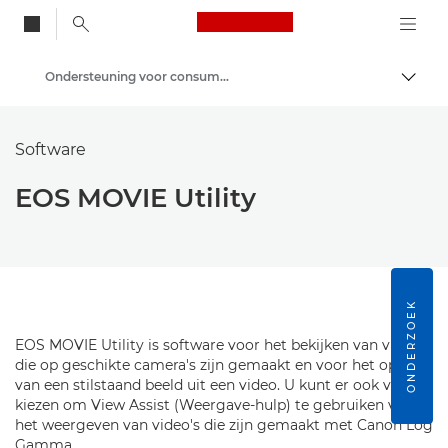
Canon Logo, back to
Ondersteuning voor consumenten-producten
Brood
Canon
Software
EOS MOVIE Utility
ONDERZOEK
EOS MOVIE Utility is software voor het bekijken van video's
die op geschikte camera's zijn gemaakt en voor het opslaan
van een stilstaand beeld uit een video. U kunt er ook voor
kiezen om View Assist (Weergave-hulp) te gebruiken voor
het weergeven van video's die zijn gemaakt met Canon Log
Gamma.