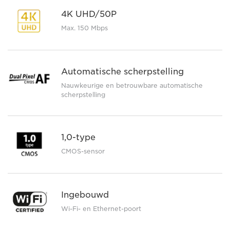
4K UHD/50P
Max. 150 Mbps
Automatische scherpstelling
Nauwkeurige en betrouwbare automatische
scherpstelling
1,0-type
CMOS-sensor
Ingebouwd
Wi-Fi- en Ethernet-poort