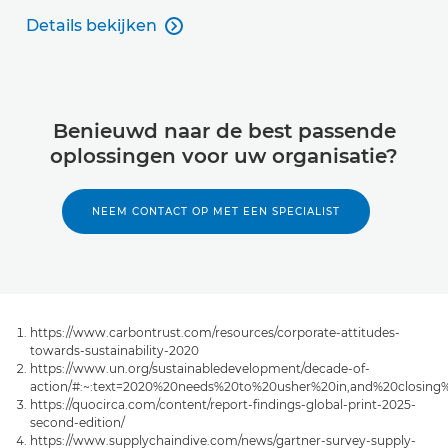
Details bekijken

Details bekijken
Benieuwd naar de best passende
oplossingen voor uw organisatie?
NEEM CONTACT OP MET EEN SPECIALIST
https://www.carbontrust.com/resources/corporate-attitudes-
towards-sustainability-2020
https://www.un.org/sustainabledevelopment/decade-of-
action/#:~:text=2020%20needs%20to%20usher%20in,and%20closing
https://quocirca.com/content/report-findings-global-print-2025-
second-edition/
https://www.supplychaindive.com/news/gartner-survey-supply-