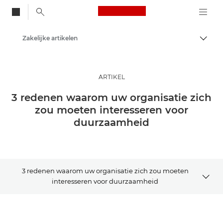
Canon Logo, back to
Zakelijke artikelen
Brood
Canon
Oplossingen en services
ARTIKEL
Inzichten
3 redenen waarom uw organisatie zich
zou moeten interesseren voor
duurzaamheid
3 redenen waarom uw organisatie zich zou moeten
interesseren voor duurzaamheid
Artikel