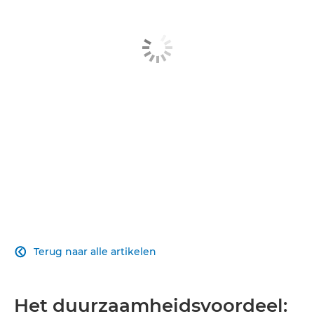
Gerelateerde producten
Ontdek meer
Neem contact op
Terug naar alle artikelen

Het duurzaamheidsvoordeel: