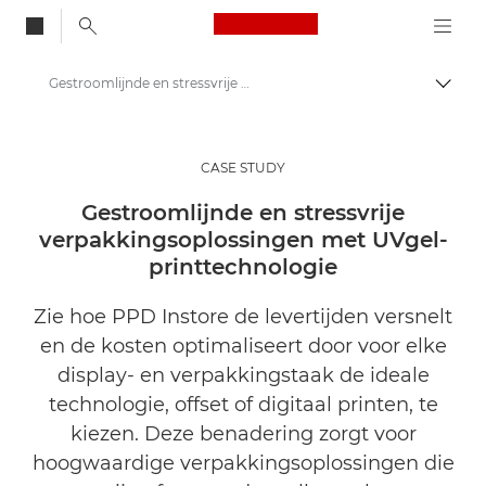
Canon Logo, back to
Gestroomlijnde en stressvrije verpakkingsoplossingen met UVgel-printtechnologie
Brood
Canon
Oplossingen en services
CASE STUDY
Inzichten
Gestroomlijnde en stressvrije
verpakkingsoplossingen met UVgel-
Zakelijke Case Studies
printtechnologie
Zie hoe PPD Instore de levertijden versnelt
en de kosten optimaliseert door voor elke
display- en verpakkingstaak de ideale
technologie, offset of digitaal printen, te
kiezen. Deze benadering zorgt voor
hoogwaardige verpakkingsoplossingen die