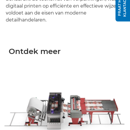
R
P
R
A
A
T
M
E
T
E
E
N
K
L
A
N
T
A
D
V
I
S
E
U
digitaal printen op efficiënte en effectieve wijze
voldoet aan de eisen van moderne
detailhandelaren.
Ontdek meer