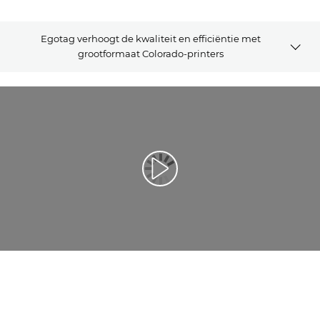
Egotag verhoogt de kwaliteit en efficiëntie met
grootformaat Colorado-printers
VIDEO
KLANTCASE
GERELATEERDE OPLOSSINGEN
Video afspelen
NEEM CONTACT MET ONS OP