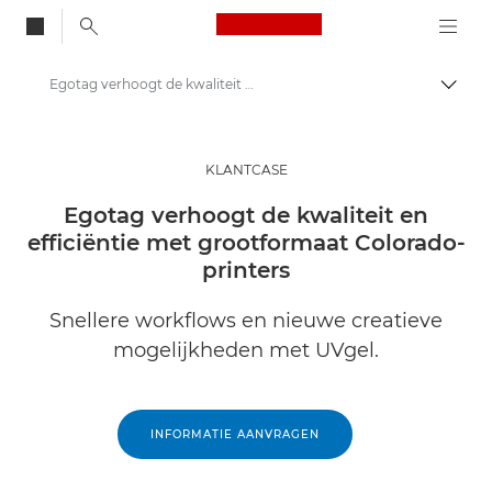
Canon Logo, back to
Egotag verhoogt de kwaliteit en efficiëntie met UVgel
Brood
Canon
Oplossingen en services
KLANTCASE
Inzichten
Egotag verhoogt de kwaliteit en
efficiëntie met grootformaat Colorado-
Zakelijke Case Studies
printers
Snellere workflows en nieuwe creatieve
mogelijkheden met UVgel.
INFORMATIE AANVRAGEN