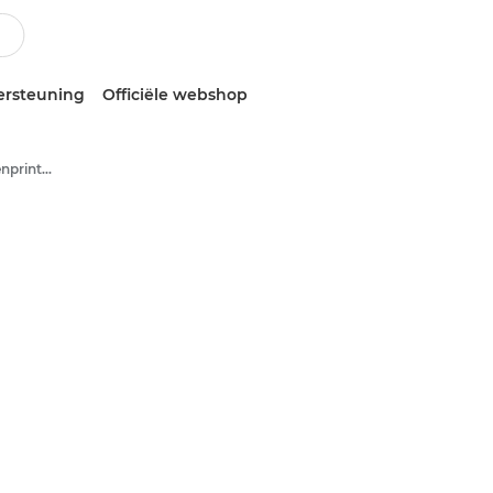
ersteuning
Officiële webshop
Multifunctionele kleurenprinters