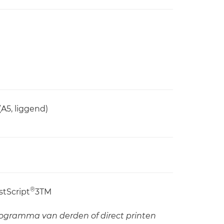
(A5, liggend)
®
tScript
3TM
ogramma van derden of direct printen