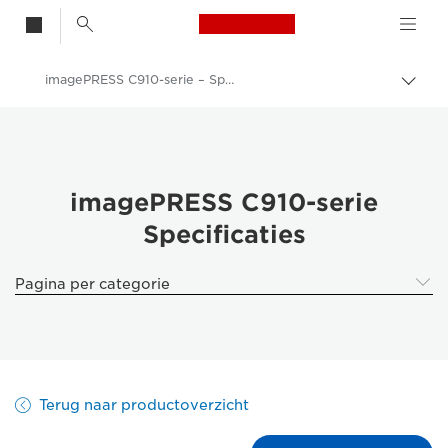
Canon Logo, back t
imagePRESS C910-serie – Specificaties
Brood
Canon
Oplossingen en services
Zakelijke producten
imagePRESS C910-serie
Specificaties
Production Printing
imagePRESS C910-serie
Pagina per categorie
Terug naar productoverzicht