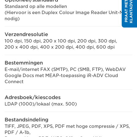
R
P
R
A
A
T
M
E
T
E
E
N
K
L
A
N
T
A
D
V
I
S
E
U
Standaard op alle modellen
(Hiervoor is een Duplex Colour Image Reader Unit-M1
nodig)
Verzendresolutie
100 dpi, 150 dpi, 200 x 100 dpi, 200 dpi, 300 dpi,
200 x 400 dpi, 400 x 200 dpi, 400 dpi, 600 dpi
Bestemmingen
E-mail/internet FAX (SMTP), PC (SMB, FTP), WebDAV
Google Docs met MEAP-toepassing iR-ADV Cloud
Connect
Adresboek/kiescodes
LDAP (1000)/lokaal (max. 500)
Bestandsindeling
TIFF, JPEG, PDF, XPS, PDF met hoge compressie / XPS,
PDF / A-1b,