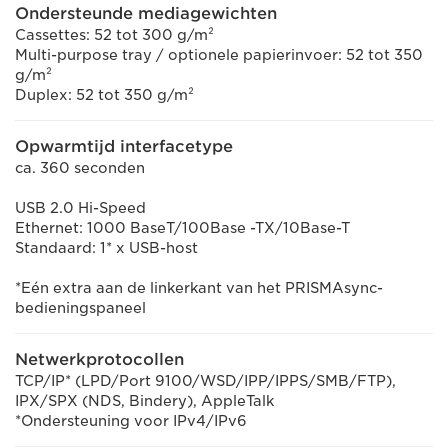
Ondersteunde mediagewichten
Cassettes: 52 tot 300 g/m²
Multi-purpose tray / optionele papierinvoer: 52 tot 350
g/m²
Duplex: 52 tot 350 g/m²
Opwarmtijd interfacetype
ca. 360 seconden
USB 2.0 Hi-Speed
Ethernet: 1000 BaseT/100Base -TX/10Base-T
Standaard: 1* x USB-host
*Eén extra aan de linkerkant van het PRISMAsync-
bedieningspaneel
Netwerkprotocollen
TCP/IP* (LPD/Port 9100/WSD/IPP/IPPS/SMB/FTP),
IPX/SPX (NDS, Bindery), AppleTalk
*Ondersteuning voor IPv4/IPv6