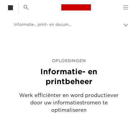
Canon Logo, back t
Informatie-, print- en documentbeheer
Brood
Canon
Oplossingen en services
Zakelijke oplossingen
OPLOSSINGEN
Informatie- en
printbeheer
Werk efficiënter en word productiever
door uw informatiestromen te
optimaliseren