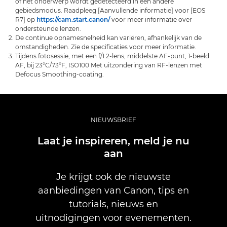
of het onderwerp wordt gedetecteerd in een andere
gebiedsmodus. Raadpleeg [Aanvullende informatie] voor [EOS
R7] op
https://cam.start.canon/
voor meer informatie over
ondersteunde lenzen.
De continue opnamesnelheid kan variëren, afhankelijk van de
omstandigheden. Zie de specificaties voor meer informatie.
Tijdens fotosessie, met een f/1.2-lens, middelste AF-punt, 1-beeld
AF, bij 23°C/73°F, ISO100 Met uitzondering van RF-lenzen met
Defocus Smoothing-coating.
NIEUWSBRIEF
Laat je inspireren, meld je nu
aan
Je krijgt ook de nieuwste
aanbiedingen van Canon, tips en
tutorials, nieuws en
uitnodigingen voor evenementen.