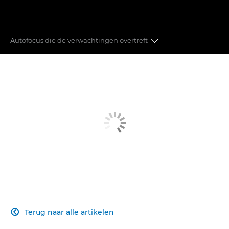
Autofocus die de verwachtingen overtreft
Autofocus
Beeldstabilisatie
Snelheid en prestaties
Beeldkwaliteit
Overstappen op systeemcamera's
Maak verbinding met je publiek
Terug naar alle artikelen
