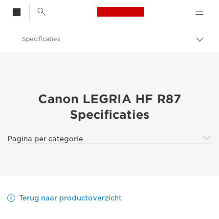
Canon Logo, back t
Specificaties
Broo
in-/u
Canon
Canon LEGRIA HF R87
Canon LEGRIA HF R87
Specificaties
Pagina per categorie
Terug naar productoverzicht