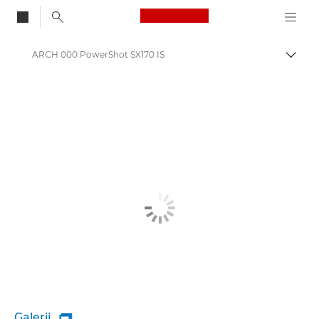
Canon Logo, back to
ARCH 000 PowerShot SX170 IS
Brood
Canon
Galerij
