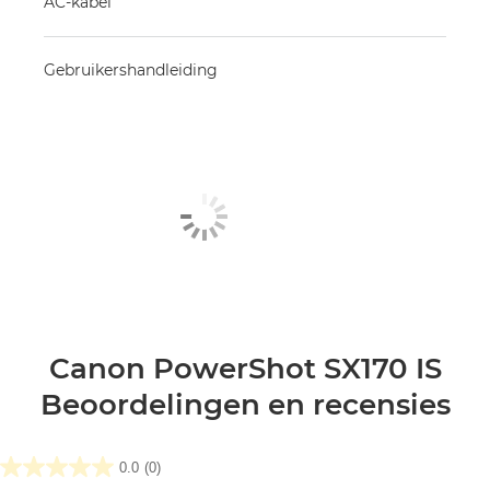
AC-kabel
Gebruikershandleiding
Canon PowerShot SX170 IS
Beoordelingen en recensies
0.0
(0)
0.0