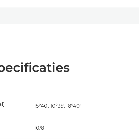
pecificaties
l)
15°40', 10°35', 18°40'
)
10/8