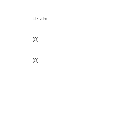
LP1216
(0)
(0)