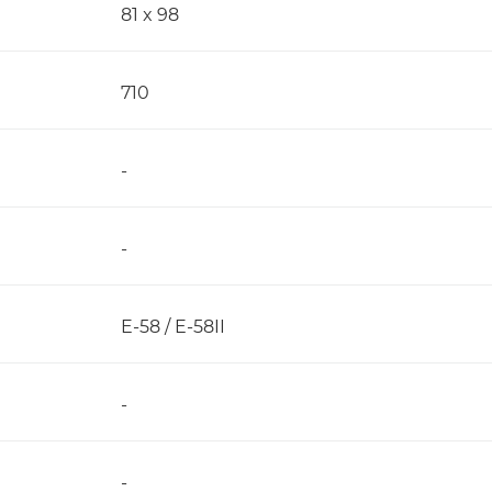
81 x 98
710
-
-
E-58 / E-58II
-
-