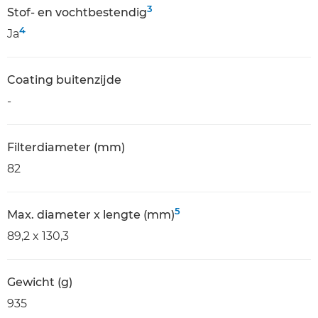
3
Stof- en vochtbestendig
4
Ja
Coating buitenzijde
-
Filterdiameter (mm)
82
5
Max. diameter x lengte (mm)
89,2 x 130,3
Gewicht (g)
935