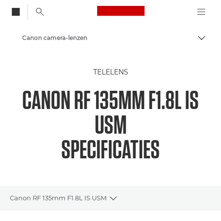
Canon Logo, back to
Canon camera-lenzen
Brood
Canon
TELELENS
CANON RF 135MM F1.8L IS
USM
SPECIFICATIES
Canon RF 135mm F1.8L IS USM
Toggle breadcrumbs