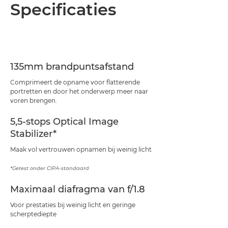
Overzicht
Specificaties
Specificaties
Support
135mm brandpuntsafstand
Comprimeert de opname voor flatterende
portretten en door het onderwerp meer naar
voren brengen.
5,5-stops Optical Image
Stabilizer*
Maak vol vertrouwen opnamen bij weinig licht
*Getest onder CIPA-standaard
Maximaal diafragma van f/1.8
Voor prestaties bij weinig licht en geringe
scherptediepte