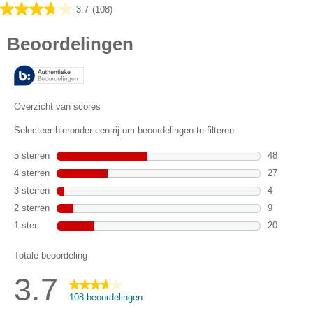
3.7
(108)
3.7
van
de
5
sterren.
108
beoordelingen