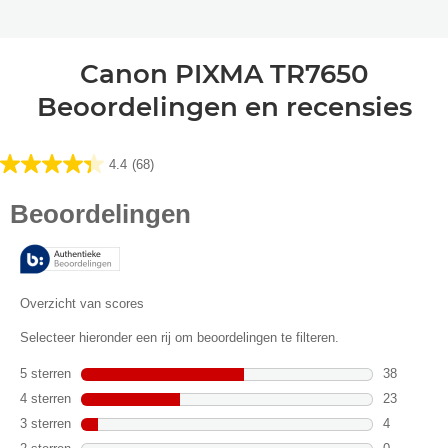
Canon PIXMA TR7650
Beoordelingen en recensies
4.4
(68)
4.4
van
de
5
sterren.
68
beoordelingen