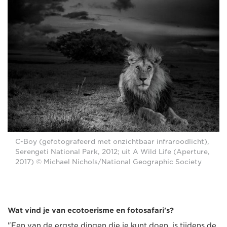
C-Boy (gefotografeerd met onzichtbaar infraroodlicht),
Serengeti National Park, 2012; uit A Wild Life (Aperture,
2017) © Michael Nichols/National Geographic Society
Wat vind je van ecotoerisme en fotosafari's?
"Een van de ergste dingen die je kunt doen, is tijdens de