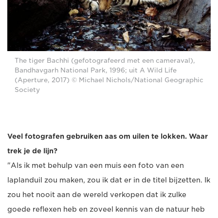
The tiger Bachhi (gefotografeerd met een cameraval),
Bandhavgarh National Park, 1996; uit A Wild Life
(Aperture, 2017) © Michael Nichols/National Geographic
Society
Veel fotografen gebruiken aas om uilen te lokken. Waar
trek je de lijn?
"Als ik met behulp van een muis een foto van een
laplanduil zou maken, zou ik dat er in de titel bijzetten. Ik
zou het nooit aan de wereld verkopen dat ik zulke
goede reflexen heb en zoveel kennis van de natuur heb