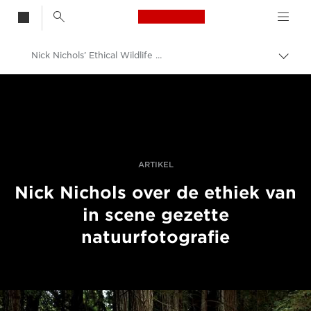
Canon Logo, back t
Nick Nichols’ Ethical Wildlife Photography
Broo
in-/u
Canon
Professionele fotografie en video
Fotografie-events
Visa pour l’Image 2021
ARTIKEL
Nick Nichols over de ethiek van
in scene gezette
natuurfotografie