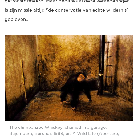
getransformeerd. Maar ondanks al deze veranderingen
is zijn missie altijd "de conservatie van echte wildernis"
gebleven...
The chimpanzee Whiskey, chained in a garage,
Bujumbura, Burundi, 1989; uit A Wild Life (Aperture,