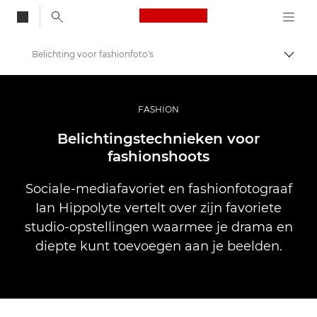
Canon Logo, back to
Belichting voor fashionfoto's
Brood
Canon
Professionele fotografie en video
FASHION
Verhalen
Belichtingstechnieken voor
fashionshoots
Sociale-mediafavoriet en fashionfotograaf
Ian Hippolyte vertelt over zijn favoriete
studio-opstellingen waarmee je drama en
diepte kunt toevoegen aan je beelden.