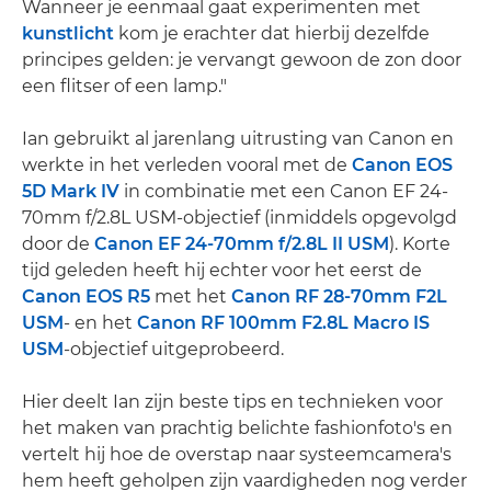
Wanneer je eenmaal gaat experimenten met
kunstlicht
kom je erachter dat hierbij dezelfde
principes gelden: je vervangt gewoon de zon door
een flitser of een lamp."
Ian gebruikt al jarenlang uitrusting van Canon en
werkte in het verleden vooral met de
Canon EOS
5D Mark IV
in combinatie met een Canon EF 24-
70mm f/2.8L USM-objectief (inmiddels opgevolgd
door de
Canon EF 24-70mm f/2.8L II USM
). Korte
tijd geleden heeft hij echter voor het eerst de
Canon EOS R5
met het
Canon RF 28-70mm F2L
USM
- en het
Canon RF 100mm F2.8L Macro IS
USM
-objectief uitgeprobeerd.
Hier deelt Ian zijn beste tips en technieken voor
het maken van prachtig belichte fashionfoto's en
vertelt hij hoe de overstap naar systeemcamera's
hem heeft geholpen zijn vaardigheden nog verder