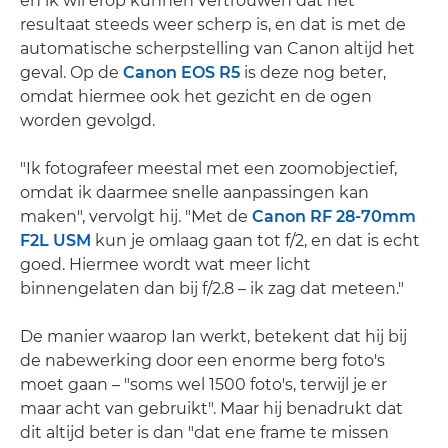
en ik wil erop kunnen vertrouwen dat het
resultaat steeds weer scherp is, en dat is met de
automatische scherpstelling van Canon altijd het
geval. Op de
Canon EOS R5
is deze nog beter,
omdat hiermee ook het gezicht en de ogen
worden gevolgd.
"Ik fotografeer meestal met een zoomobjectief,
omdat ik daarmee snelle aanpassingen kan
maken", vervolgt hij. "Met de
Canon RF 28-70mm
F2L USM
kun je omlaag gaan tot f/2, en dat is echt
goed. Hiermee wordt wat meer licht
binnengelaten dan bij f/2.8 – ik zag dat meteen."
De manier waarop Ian werkt, betekent dat hij bij
de nabewerking door een enorme berg foto's
moet gaan – "soms wel 1500 foto's, terwijl je er
maar acht van gebruikt". Maar hij benadrukt dat
dit altijd beter is dan "dat ene frame te missen