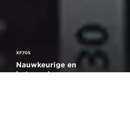
XF705
Nauwkeurige en
betrouwbare
automatische
scherpstelling
Terug naar het overzicht van de XF705