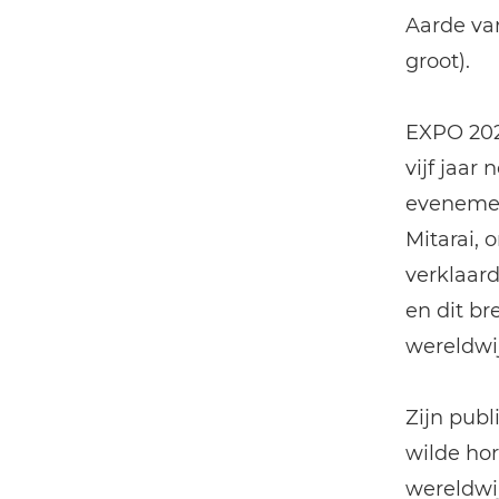
Aarde van
groot).
EXPO 202
vijf jaar
evenemen
Mitarai, 
verklaard
en dit br
wereldwij
Zijn pub
wilde ho
wereldwi