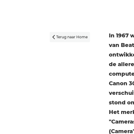
In 1967 
Terug naar Home

van Bea
ontwikke
de aller
computer
Canon 30
verschui
stond om
Het merk
"Cameras
(Camera'