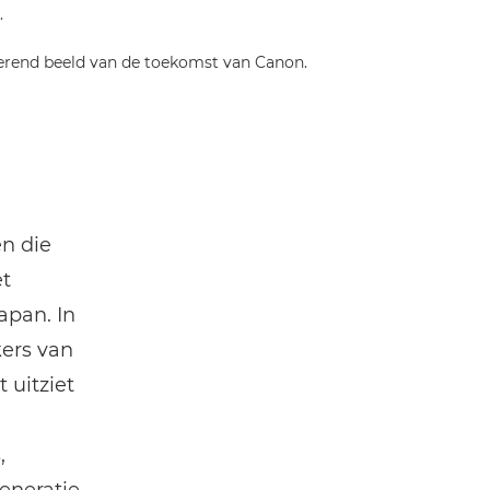
verend beeld van de toekomst van Canon.
ën die
t
apan. In
ers van
 uitziet
,