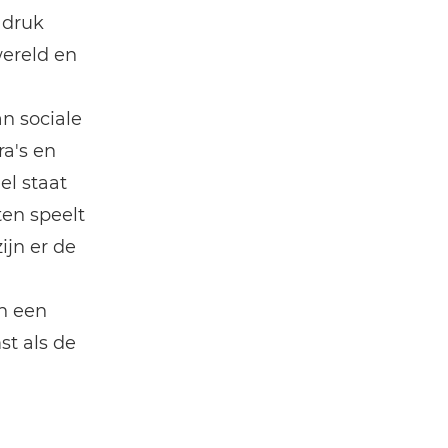
adruk
wereld en
n sociale
a's en
el staat
ten speelt
ijn er de
n een
st als de