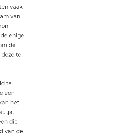
ten vaak
gram van
non
 de enige
van de
 deze te
ld te
ie een
 kan het
...ja,
eën die
ld van de