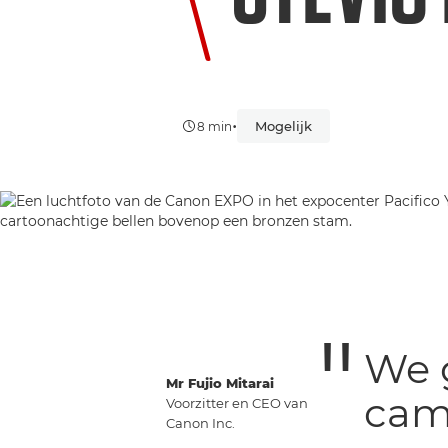
•
Mogelijk
8 min
We 
Mr Fujio Mitarai
came
Voorzitter en CEO van
Canon Inc.