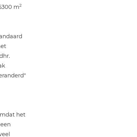
2
 6300 m
tandaard
het
dhr.
ak
veranderd"
omdat het
leen
veel