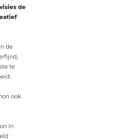
visies de
eatief
jn de
rfijnd,
te te
eid.
anon ook
on in
eld