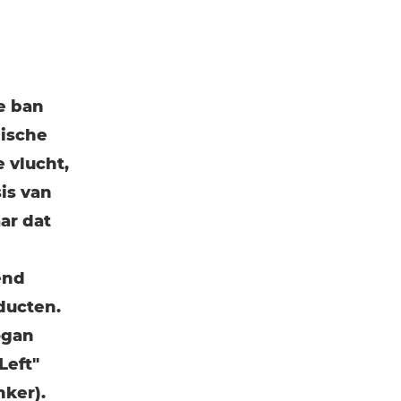
e ban
ische
 vlucht,
is van
ar dat
end
ducten.
ogan
Left"
nker).