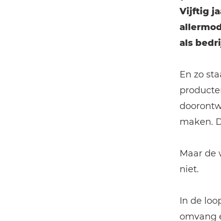
Vijftig 
allermod
als bedri
En zo st
producten
doorontw
maken. D
Maar de w
niet.
In de loo
omvang e