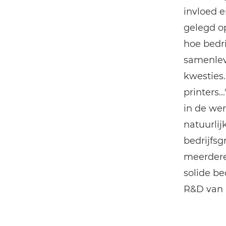
invloed e
gelegd o
hoe bedr
samenlevi
kwesties
printers.
in de wer
natuurlij
bedrijfsg
meerdere
solide be
R&D van 