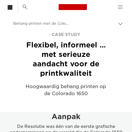
Canon Logo, back t
Behang printen met de Colorado 1650 - casestudy
Broo
in-/u
Canon
CASE STUDY
Flexibel, informeel ...
Oplossingen en services
met serieuze
Inzichten
aandacht voor de
Zakelijke Case Studies
printkwaliteit
Hoogwaardig behang printen op
de Colorado 1650
Aanpak
De Resolutie was één van de eerste grafische