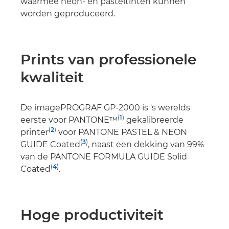
waarmee neon- en pasteltinten kunnen
worden geproduceerd.
Prints van professionele
kwaliteit
De imagePROGRAF GP-2000 is 's werelds
(
1
)
eerste voor PANTONE™
gekalibreerde
(
2
)
printer
voor PANTONE PASTEL & NEON
(
3
)
GUIDE Coated
, naast een dekking van 99%
van de PANTONE FORMULA GUIDE Solid
(
4
)
Coated
.
Hoge productiviteit