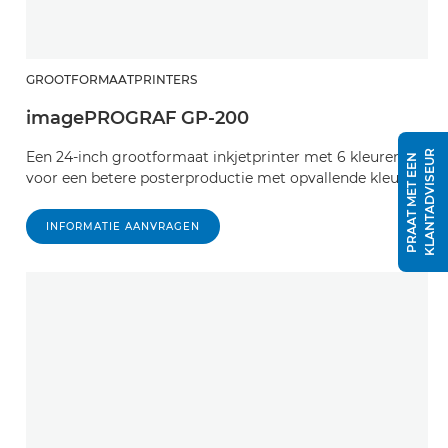
GROOTFORMAATPRINTERS
imagePROGRAF GP-200
R
Een 24-inch grootformaat inkjetprinter met 6 kleuren
P
R
A
A
T
M
E
T
E
E
N
K
L
A
N
T
A
D
V
I
S
E
U
voor een betere posterproductie met opvallende kleuren.
INFORMATIE AANVRAGEN