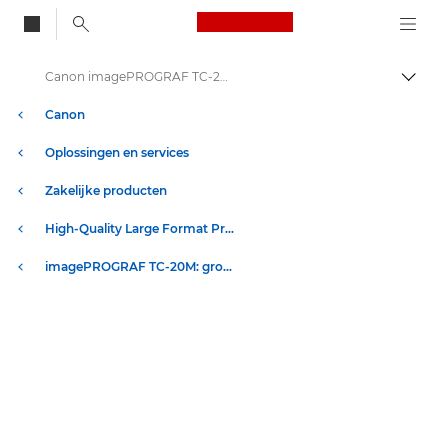
Canon Logo, back to
Canon imagePROGRAF TC-20M | Grootformaat printers - Specificaties
Brood
Canon
Oplossingen en services
Zakelijke producten
High-Quality Large Format Printers for CAD/GIS and Stunning Graphics
imagePROGRAF TC-20M: grootformaat prints van hoge kwaliteit