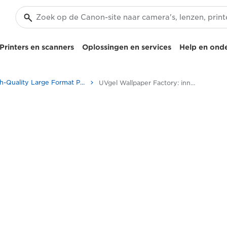
Printers en scanners
Oplossingen en services
Help en ond
High-Quality Large Format Printers for CAD/GIS and Stunning Graphics
UVgel Wallpaper Factory: innovatieve printoplossingen