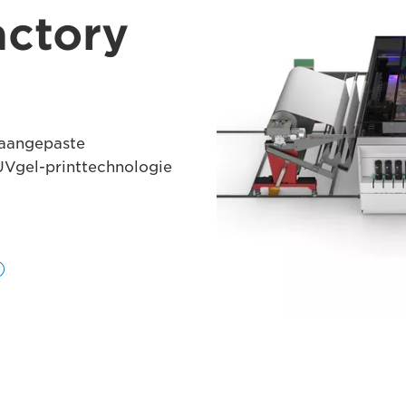
actory
 aangepaste
UVgel-printtechnologie