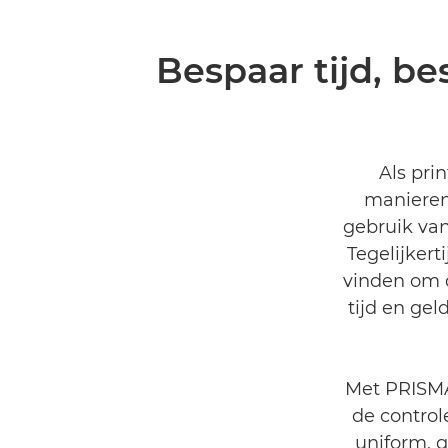
Bespaar tijd, b
Als pri
manieren 
gebruik van
Tegelijker
vinden om d
tijd en ge
Met PRISMA
de contro
uniform, g