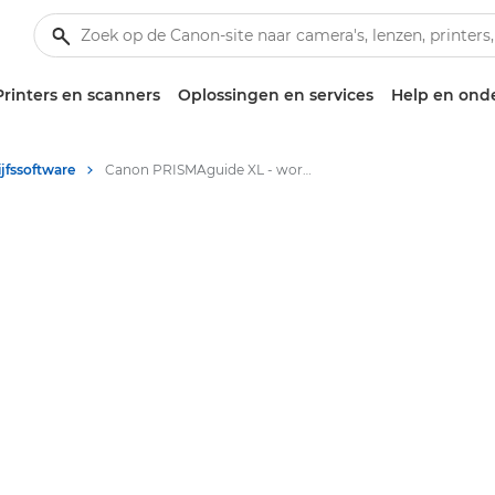
Printers en scanners
Oplossingen en services
Help en ond
jfssoftware
Canon PRISMAguide XL - workflowsoftware voor grootformaat graphics