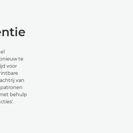
ëntie
el
pnieuw te
ijd voor
rintbare
chtrij van
k patronen
 met behulp
ties'.