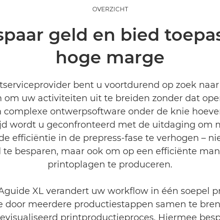
OVERZICHT
espaar geld en bied toep
hoge marge
ntserviceprovider bent u voortdurend op zoek naa
om uw activiteiten uit te breiden zonder dat ope
 complexe ontwerpsoftware onder de knie hoeven
tijd wordt u geconfronteerd met de uitdaging om 
e efficiëntie in de prepress-fase te verhogen – ni
ld te besparen, maar ook om op een efficiënte mani
printoplagen te produceren.
guide XL verandert uw workflow in één soepel p
le door meerdere productiestappen samen te bren
evisualiseerd printproductieproces. Hiermee bespa