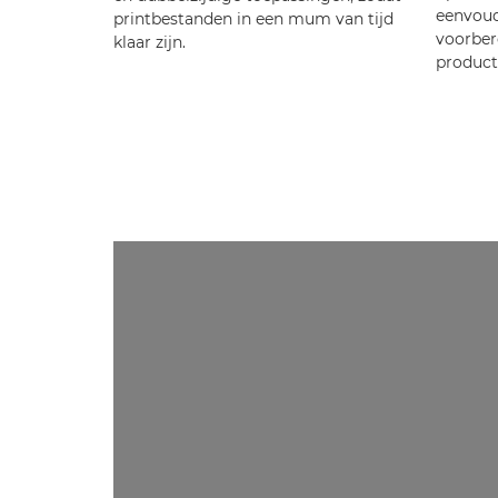
eenvou
printbestanden in een mum van tijd
voorbere
klaar zijn.
product