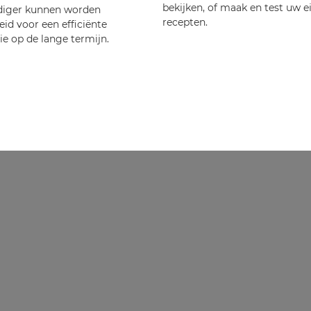
bekijken, of maak en test uw e
diger kunnen worden
recepten.
id voor een efficiënte
ie op de lange termijn.