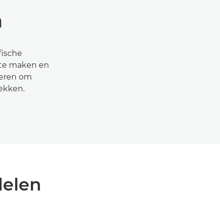
n
fische
 te maken en
ceren om
rekken.
delen