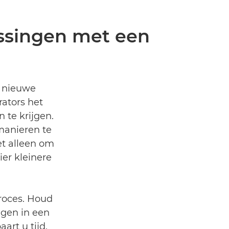
assingen met een
r nieuwe
rators het
 te krijgen.
manieren te
et alleen om
er kleinere
roces. Houd
gen in een
art u tijd,