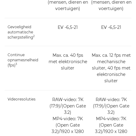
(mensen, dieren en
(mensen, dieren en
voertuigen)
voertuigen)
Gevoeligheid
EV -6,5-21
EV -6,5-21
automatische
2
scherpstelling
Continue
Max. ca. 40 fps
Max. ca. 12 fps met
opnamesnelheid
met elektronische
mechanische
3
(fps)
sluiter
sluiter, 40 fps met
elektronische
sluiter
Videoresoluties
RAW-video: 7K
RAW-video: 7K
(17:9)/(Open Gate
(17:9)/(Open Gate
3:2)
3:2)
MP4-video: 7K
MP4-video: 7K
(Open Gate
(Open Gate
3:2)/1920 x 1280
3:2)/1920 x 1280