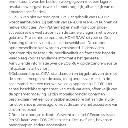
ondersteunt, worden beelden weergegeven met een lagere
resolutie (weergave is wellicht niet mogelijk, afhankelijk van de
apparaatspecificaties).
5 LP-E6 kan niet worden gebruikt. Het gebruik van LP-E6P
wordt aanbevolen. Bij gebruik van LP-E6NH/LP-E6N kunnen de
netwerkfuncties (Wi-Fi/Ethernet) en multi-function shoe-
accessoires die veel stroom van de camera vragen, niet worden
gebruikt. Pre-continue opname, HDMI RAW-uitvoer en Dual
Shooting (foto en video) zijn niet beschikbaar. De continu-
opnamesnelheid kan worden verminderd. Tijdens video-
opnamen zijn de resolutie, beeldkwaliteit en framerate beperkt.
Raadpleeg voor aanvullende informatie het gedeelte
Aanvullende informatie over de EOS R6 V op de Canon-website
(http://cam.start.canon).
6 Gebaseerd op de CIPA-standaarden en bij gebruik van de met
de camera meegeleverde accu, tenzij anders vermeld. In de
spaarstand. Met een nieuwe, volledig opgeladen LP-E6P. Het
aantal beschikbare opnamen kan sterk variëren, afhankelijk van
de opnameomgeving. Er zijn mogelijk minder opnamen
beschikbaar met een compatibel accessoire dat aan de multi-
function shoe is bevestigd, omdat de camera het accessoire van
stroom voorziet.
7 Breedte x hoogte x diepte. Gewicht inclusief CFexpress-kaart
(en SD-kaart voor EOS C50) en accu. Exclusief lens, bovenste
handgreep en andere accessoires