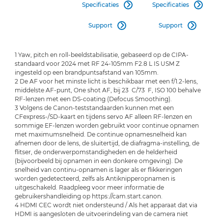
Specificaties
Specificaties


Support
Support


1 Yaw, pitch en roll-beeldstabilisatie, gebaseerd op de CIPA-
standaard voor 2024 met RF 24-105mm F2.8 L IS USM Z
ingesteld op een brandpuntsafstand van 105mm.
2 De AF voor het minste licht is beschikbaar met een f/1.2-lens,
middelste AF-punt, One shot AF, bij 23 C/73 F, ISO 100 behalve
RF-lenzen met een DS-coating (Defocus Smoothing).
3 Volgens de Canon-teststandaarden kunnen met een
CFexpress-/SD-kaart en tijdens servo AF alleen RF-lenzen en
sommige EF-lenzen worden gebruikt voor continue opnamen
met maximumsnelheid. De continue opnamesnelheid kan
afnemen door de lens, de sluitertijd, de diafragma-instelling, de
flitser, de onderwerpomstandigheden en de helderheid
(bijvoorbeeld bij opnamen in een donkere omgeving). De
snelheid van continu-opnamen is lager als er flikkeringen
worden gedetecteerd, zelfs als Antiknipperopnamen is
uitgeschakeld. Raadpleeg voor meer informatie de
gebruikershandleiding op https://cam.start.canon.
4 HDMI CEC wordt niet ondersteund / Als het apparaat dat via
HDMI is aangesloten de uitvoerindeling van de camera niet