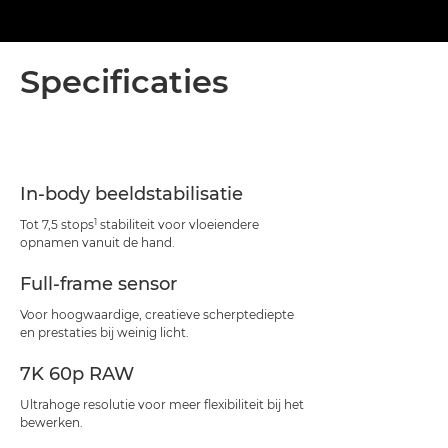
Specificaties
In-body beeldstabilisatie
1
Tot 7,5 stops
stabiliteit voor vloeiendere
opnamen vanuit de hand.
Full-frame sensor
Voor hoogwaardige, creatieve scherptediepte
en prestaties bij weinig licht.
7K 60p RAW
Ultrahoge resolutie voor meer flexibiliteit bij het
bewerken.