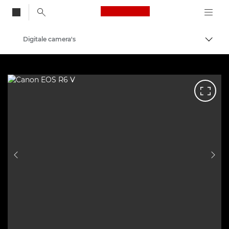
Canon Logo, back to
Digitale camera's
Brood
Canon
VORIGE DIA
VOL