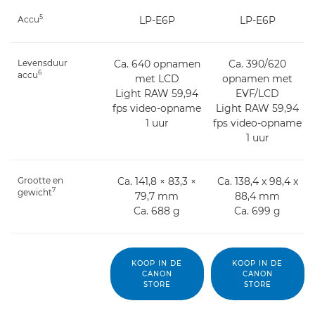
5
Accu
LP-E6P
LP-E6P
Levensduur
Ca. 640 opnamen
Ca. 390/620
6
accu
met LCD
opnamen met
Light RAW 59,94
EVF/LCD
fps video-opname
Light RAW 59,94
1 uur
fps video-opname
1 uur
Grootte en
Ca. 141,8 × 83,3 ×
Ca. 138,4 x 98,4 x
7
gewicht
79,7 mm
88,4 mm
Ca. 688 g
Ca. 699 g
KOOP IN DE
KOOP IN DE
CANON
CANON
STORE
STORE