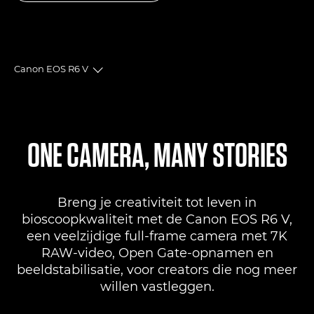
Canon EOS R6 V
Toggle breadcrumbs
Overzicht
Specificaties
ONE CAMERA, MANY STORIES
Reviews
Breng je creativiteit tot leven in
Support
bioscoopkwaliteit met de Canon EOS R6 V,
een veelzijdige full-frame camera met 7K
ANDERE VERKOOPPUNTEN
RAW-video, Open Gate-opnamen en
beeldstabilisatie, voor creators die nog meer
willen vastleggen.