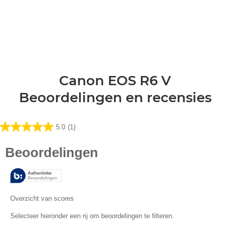
Canon EOS R6 V
Beoordelingen en recensies
5.0
(1)
5.0
van
de
5
sterren.
1
beoordeling