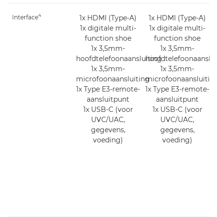
4
Interface
1x HDMI (Type-A)
1x HDMI (Type-A)
1x digitale multi-
1x digitale multi-
function shoe
function shoe
1x 3,5mm-
1x 3,5mm-
hoofdtelefoonaansluiting
hoofdtelefoonaanslui
1x 3,5mm-
1x 3,5mm-
microfoonaansluiting
microfoonaansluitin
1x Type E3-remote-
1x Type E3-remote-
aansluitpunt
aansluitpunt
1x USB-C (voor
1x USB-C (voor
UVC/UAC,
UVC/UAC,
gegevens,
gegevens,
voeding)
voeding)