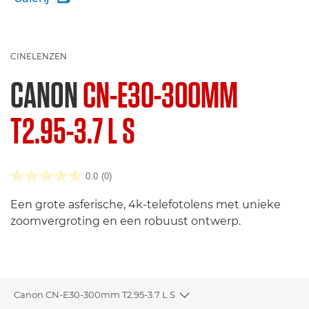
CINELENZEN
CANON
CN-E30-300MM
T2.95-3.7 L S
0.0
(0)
Een grote asferische, 4k-telefotolens met unieke
zoomvergroting en een robuust ontwerp.
Canon CN-E30-300mm T2.95-3.7 L S
Toggle breadcrumbs