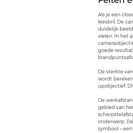
Feiten e
Als je een clo
leesbril. De c
duidelijk beel
vielen. In het
cameraobjecti
goede resultat
brandpuntsafst
De sterkte van
wordt berekend
upobjectief. D
De werkafstand
gebied van het
scherpstelafst
onderwerp. De
symbool – een 