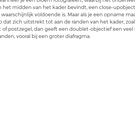
anneer je een bloem fotografeert, waarbij het onderwer
n het midden van het kader bevindt, een close-upobjec
waarschijnlijk voldoende is. Maar als je een opname ma
 dat zich uitstrekt tot aan de randen van het kader, zoa
t of postzegel, dan geeft een doublet-objectief een veel
anden, vooral bij een groter diafragma.