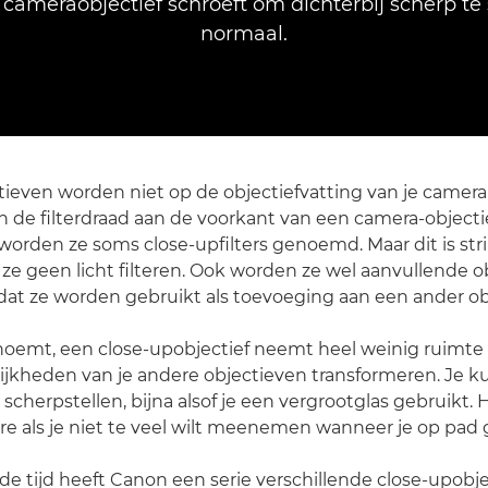
cameraobjectief schroeft om dichterbij scherp te 
normaal.
ieven worden niet op de objectiefvatting van je camera
 de filterdraad aan de voorkant van een camera-objecti
worden ze soms close-upfilters genoemd. Maar dit is st
 ze geen licht filteren. Ook worden ze wel aanvullende 
t ze worden gebruikt als toevoeging aan een ander obj
noemt, een close-upobjectief neemt heel weinig ruimte 
jkheden van je andere objectieven transformeren. Je ku
scherpstellen, bijna alsof je een vergrootglas gebruikt. 
ire als je niet te veel wilt meenemen wanneer je op pad 
 de tijd heeft Canon een serie verschillende close-upob