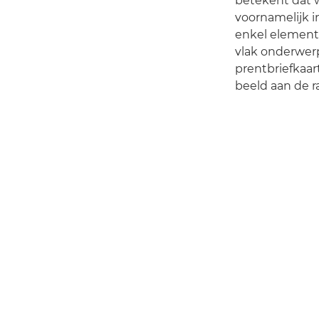
betekent dat w
voornamelijk i
enkel element 
vlak onderwerp
prentbriefkaar
beeld aan de r