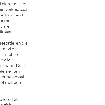
 element. Het
jn verkrijgbaar
40, 250, 450
aar met
t alle
ikbaar.
restatie, en die
ent zijn
jn niet zo
n alle
erratie. Door
 elementen
niet helemaal
tief met een
 foto. Dit