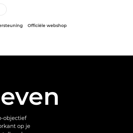
ersteuning
Officiële webshop
ieven
o-objectief
orkant op je