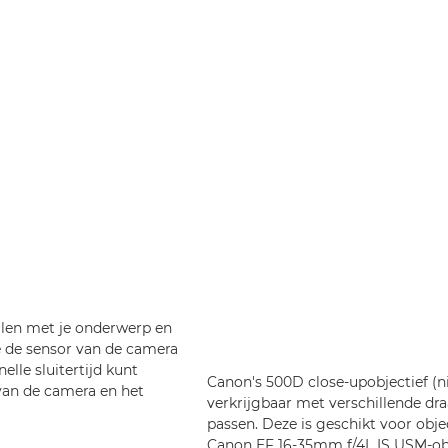
ullen met je onderwerp en
ie de sensor van de camera
elle sluitertijd kunt
Canon's 500D close-upobjectief (
van de camera en het
verkrijgbaar met verschillende dr
passen. Deze is geschikt voor obje
Canon EF 16-35mm f/4L IS USM-obj