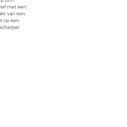
p zich
tief met een
akt van een
ls op een
 scherper