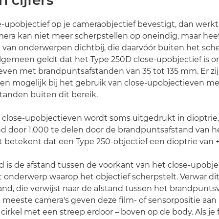
n cijfers
se-upobjectief op je cameraobjectief bevestigt, dan werkt
amera kan niet meer scherpstellen op oneindig, maar hee
d van onderwerpen dichtbij, die daarvóór buiten het sch
 algemeen geldt dat het Type 250D close-upobjectief is 
even met brandpuntsafstanden van 35 tot 135 mm. Er zij
en mogelijk bij het gebruik van close-upobjectieven me
anden buiten dit bereik.
 close-upobjectieven wordt soms uitgedrukt in dioptrie.
 door 1.000 te delen door de brandpuntsafstand van he
it betekent dat een Type 250-objectief een dioptrie van +
 is de afstand tussen de voorkant van het close-upobje
 onderwerp waarop het objectief scherpstelt. Verwar di
and, die verwijst naar de afstand tussen het brandpunts
 meeste camera's geven deze film- of sensorpositie aa
cirkel met een streep erdoor – boven op de body. Als je 