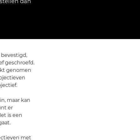
stellen dan
 bevestigd,
ef geschroefd.
rikt genomen
objectieven
ectief.
in, maar kan
nt er
Het is een
gaat.
jectieven met