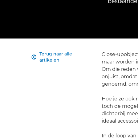
bestaande 
Terug naar alle
Close-upobject

artikelen
maar worden in
Om die reden 
onjuist, omdat
genoemd, omda
Hoe je ze ook 
toch de mogeli
dichterbij mee 
ideaal accesso
In de loop van