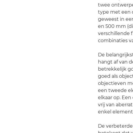
twee ontwerpe
type met een d
geweest in een
en 500 mm (dit
verschillende f
combinaties v
De belangrijkst
hangt af van d
betrekkelijk g
goed als obje
objectieven me
een tweede el
elkaar op. Een
vrij van aberr
enkel element
De verbeterde 