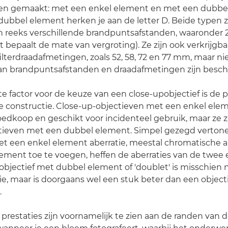
n gemaakt: met een enkel element en met een dubbel
ubbel element herken je aan de letter D. Beide typen zi
 reeks verschillende brandpuntsafstanden, waaronder 2
 bepaalt de mate van vergroting). Ze zijn ook verkrijgb
ilterdraadafmetingen, zoals 52, 58, 72 en 77 mm, maar nie
an brandpuntsafstanden en draadafmetingen zijn besch
e factor voor de keuze van een close-upobjectief is de p
e constructie. Close-up-objectieven met een enkel elem
oedkoop en geschikt voor incidenteel gebruik, maar ze zi
ctieven met een dubbel element. Simpel gezegd vertone
t een enkel element aberratie, meestal chromatische ab
ement toe te voegen, heffen de aberraties van de twee
 objectief met dubbel element of 'doublet' is misschien 
atie, maar is doorgaans wel een stuk beter dan een objec
.
prestaties zijn voornamelijk te zien aan de randen van de