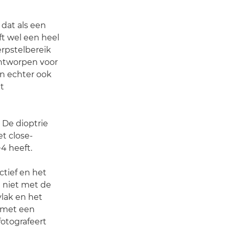
 dat als een
ft wel een heel
erpstelbereik
ontworpen voor
n echter ook
t
 De dioptrie
t close-
4 heeft.
ctief en het
t niet met de
vlak en het
n met een
fotografeert