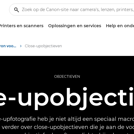
Printers en scanners
Oplossingen en services
Help en ond
Infobank: informatiebron voor fotografie
Close-upobjectieven
OBJECTIEVEN
e-upobject
-upfotografie heb je niet altijd een speciaal macr
 verder over close-upobjectieven die je aan de vo