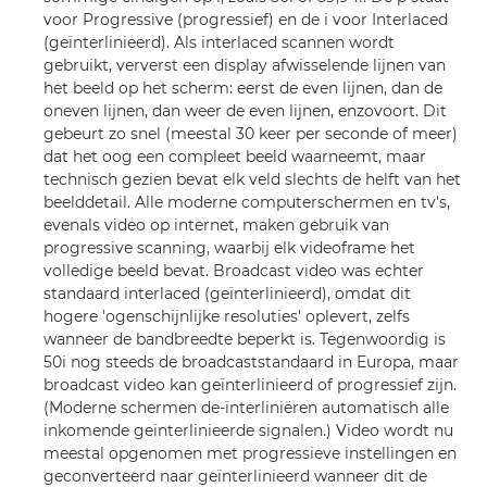
voor Progressive (progressief) en de i voor Interlaced
(geïnterlinieerd). Als interlaced scannen wordt
gebruikt, ververst een display afwisselende lijnen van
het beeld op het scherm: eerst de even lijnen, dan de
oneven lijnen, dan weer de even lijnen, enzovoort. Dit
gebeurt zo snel (meestal 30 keer per seconde of meer)
dat het oog een compleet beeld waarneemt, maar
technisch gezien bevat elk veld slechts de helft van het
beelddetail. Alle moderne computerschermen en tv's,
evenals video op internet, maken gebruik van
progressive scanning, waarbij elk videoframe het
volledige beeld bevat. Broadcast video was echter
standaard interlaced (geïnterlinieerd), omdat dit
hogere 'ogenschijnlijke resoluties' oplevert, zelfs
wanneer de bandbreedte beperkt is. Tegenwoordig is
50i nog steeds de broadcaststandaard in Europa, maar
broadcast video kan geïnterlinieerd of progressief zijn.
(Moderne schermen de-ïnterliniëren automatisch alle
inkomende geïnterlinieerde signalen.) Video wordt nu
meestal opgenomen met progressieve instellingen en
geconverteerd naar geïnterlinieerd wanneer dit de