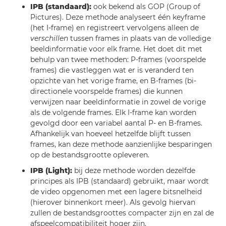
IPB (standaard):
ook bekend als GOP (Group of
Pictures). Deze methode analyseert één keyframe
(het I-frame) en registreert vervolgens alleen de
verschillen
tussen frames in plaats van de volledige
beeldinformatie voor elk frame. Het doet dit met
behulp van twee methoden: P-frames (voorspelde
frames) die vastleggen wat er is veranderd ten
opzichte van het vorige frame, en B-frames (bi-
directionele voorspelde frames) die kunnen
verwijzen naar beeldinformatie in zowel de vorige
als de volgende frames. Elk I-frame kan worden
gevolgd door een variabel aantal P- en B-frames.
Afhankelijk van hoeveel hetzelfde blijft tussen
frames, kan deze methode aanzienlijke besparingen
op de bestandsgrootte opleveren.
IPB (Light):
bij deze methode worden dezelfde
principes als IPB (standaard) gebruikt, maar wordt
de video opgenomen met een lagere bitsnelheid
(hierover binnenkort meer). Als gevolg hiervan
zullen de bestandsgroottes compacter zijn en zal de
afspeelcompatibiliteit hoger zijn.