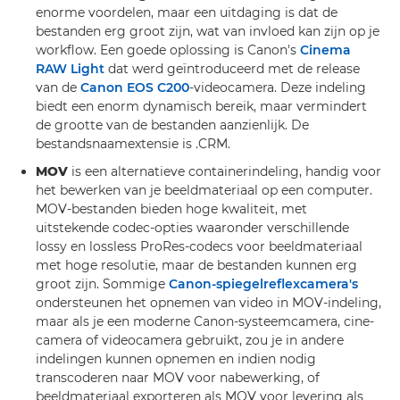
enorme voordelen, maar een uitdaging is dat de
bestanden erg groot zijn, wat van invloed kan zijn op je
workflow. Een goede oplossing is Canon's
Cinema
RAW Light
dat werd geïntroduceerd met de release
van de
Canon EOS C200
-videocamera. Deze indeling
biedt een enorm dynamisch bereik, maar vermindert
de grootte van de bestanden aanzienlijk. De
bestandsnaamextensie is .CRM.
MOV
is een alternatieve containerindeling, handig voor
het bewerken van je beeldmateriaal op een computer.
MOV-bestanden bieden hoge kwaliteit, met
uitstekende codec-opties waaronder verschillende
lossy en lossless ProRes-codecs voor beeldmateriaal
met hoge resolutie, maar de bestanden kunnen erg
groot zijn. Sommige
Canon-spiegelreflexcamera's
ondersteunen het opnemen van video in MOV-indeling,
maar als je een moderne Canon-systeemcamera, cine-
camera of videocamera gebruikt, zou je in andere
indelingen kunnen opnemen en indien nodig
transcoderen naar MOV voor nabewerking, of
beeldmateriaal exporteren als MOV voor levering als