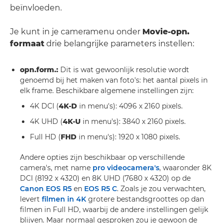
beïnvloeden.
Je kunt in je cameramenu onder
Movie-opn.
formaat
drie belangrijke parameters instellen:
opn.form.:
Dit is wat gewoonlijk resolutie wordt
genoemd bij het maken van foto's: het aantal pixels in
elk frame. Beschikbare algemene instellingen zijn:
4K DCI (
4K-D
in menu's): 4096 x 2160 pixels.
4K UHD (
4K-U
in menu's): 3840 x 2160 pixels.
Full HD (
FHD
in menu's): 1920 x 1080 pixels.
Andere opties zijn beschikbaar op verschillende
camera's, met name
pro videocamera's
, waaronder 8K
DCI (8192 x 4320) en 8K UHD (7680 x 4320) op de
Canon EOS R5
en
EOS R5 C
. Zoals je zou verwachten,
levert
filmen in 4K
grotere bestandsgroottes op dan
filmen in Full HD, waarbij de andere instellingen gelijk
blijven. Maar normaal gesproken zou je gewoon de