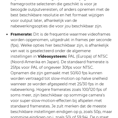
framegrootte selecteren die geschikt is voor je
beoogde outputvereisten, of anders opnemen met de
best beschikbare resolutie en het formaat wijzigen
voor output later, afhankelijk van de
nabewerkingsopties die voor jou beschikbaar zijn.
Framerate:
Dit is de frequentie waarmee videoframes
worden opgenomen, uitgedrukt in frames per seconde
(fps). Welke opties hier beschikbaar zijn, is afhankelijk
van wat is geselecteerd onder de algemene
instellingen in
Videosysteem:
PAL (Europa) of NTSC
(Noord-Amerika en Japan). De standaard framerate is
25fps voor PAL of ongeveer 30fps voor NTSC.
Opnamen die zijn gemaakt met 50/60 fps kunnen
worden vertraagd tot slow-motion op halve snelheid
wanneer ze worden afgespeeld met 25/30 fps in de
nabewerking. Hogere framerates zoals 100/120 fps of
soms meer, zijn beschikbaar op sommige camera's
voor super-slow-motion-effecten bij afspelen met
standaard framerates. Je zult merken dat de meeste
beschikbare instellingen eindigen op p, zoals 50p, maar
sommige eindigen op i, zoals 50i of 59,94i. De p staat