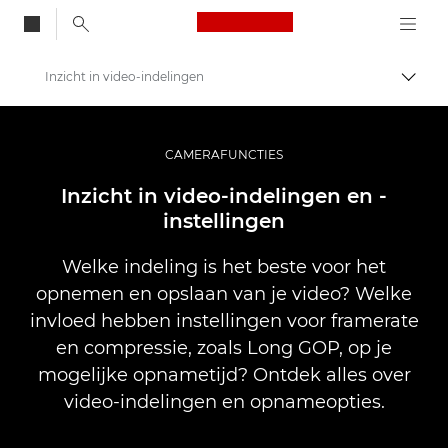
Canon Logo, back to
Inzicht in video-indelingen
Brood
Canon
Professionele fotografie en video
CAMERAFUNCTIES
Infobank: informatiebron voor fotografie
Inzicht in video-indelingen en -
instellingen
Welke indeling is het beste voor het
opnemen en opslaan van je video? Welke
invloed hebben instellingen voor framerate
en compressie, zoals Long GOP, op je
mogelijke opnametijd? Ontdek alles over
video-indelingen en opnameopties.