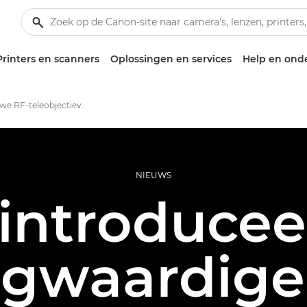
Printers en scanners
Oplossingen en services
Help en ond
Twee nieuwe RF-teleobjectieven
NIEUWS
introducee
gwaardige