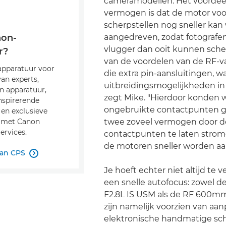
cameramodellen. Het voordeel 
vermogen is dat de motor voo
scherpstellen nog sneller ka
aangedreven, zodat fotografen
non-
vlugger dan ooit kunnen scher
r?
van de voordelen van de RF-vat
 apparatuur voor
die extra pin-aansluitingen, w
van experts,
uitbreidingsmogelijkheden in
n apparatuur,
zegt Mike. "Hierdoor konden 
nspirerende
ongebruikte contactpunten 
en exclusieve
twee zoveel vermogen door d
 met Canon
ervices.
contactpunten te laten strom
de motoren sneller worden a
van CPS

Je hoeft echter niet altijd te
een snelle autofocus: zowel
F2.8L IS USM als de RF 600m
zijn namelijk voorzien van aa
elektronische handmatige sch