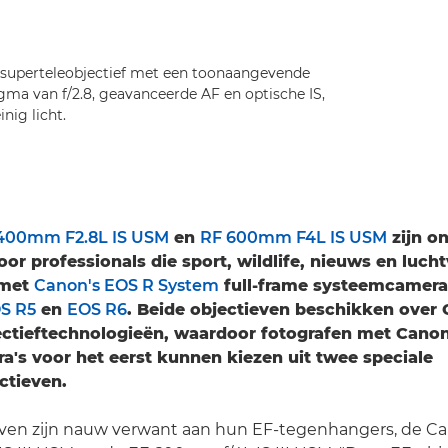
superteleobjectief met een toonaangevende
agma van f/2.8, geavanceerde AF en optische IS,
nig licht.
400mm F2.8L IS USM
en
RF 600mm F4L IS USM
zijn o
oor professionals die sport, wildlife, nieuws en lucht
 met
Canon's EOS R System
full-frame systeemcamera
S R5
en
EOS R6
. Beide objectieven beschikken over 
ectieftechnologieën, waardoor fotografen met Cano
's voor het eerst kunnen kiezen uit twee speciale
ctieven.
even zijn nauw verwant aan hun EF-tegenhangers, de C