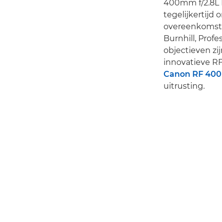
400mm f/2.8L I
tegelijkertijd
overeenkomste
Burnhill, Prof
objectieven zi
innovatieve RF-
Canon RF 400
uitrusting.