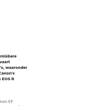
nmisbare
vaart
's, waaronder
Canon's
n EOS R
anon EF