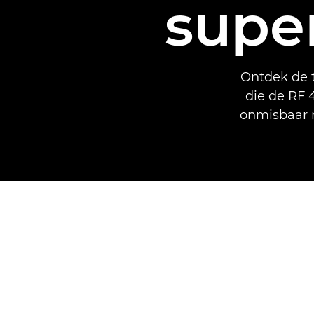
supe
Ontdek de 
die de RF
onmisbaar m