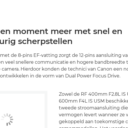
geen moment meer met snel en
rig scherpstellen
g met de 8-pins EF-vatting zorgt de 12-pins aansluiting v
een veel snellere communicatie en hogere bandbreedte 
e camera. Hierdoor konden de technici van Canon een n
 ontwikkelen in de vorm van Dual Power Focus Drive.
Zowel de RF 400mm F2.8L IS 
600mm F4L IS USM beschikke
tweede stroomaansluiting di
vermogen levert wanneer ze
gekoppeld aan toekomstige 