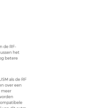
an de RF-
tussen het
og betere
USM als de RF
n over een
e meer
 worden
compatibele