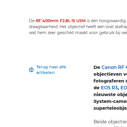
De
RF 400mm F2.8L IS USM
is een hoogwaardig 
draagbaarheid. Het objectief heeft een snel diafr
wat hem zeer geschikt maakt voor gebruik bij wei
Terug naar alle
De
Canon RF 

artikelen
objectieven v
fotograferen
de
EOS R3
,
EO
nieuwste obj
System-camera
superteleobje
Beide objecti