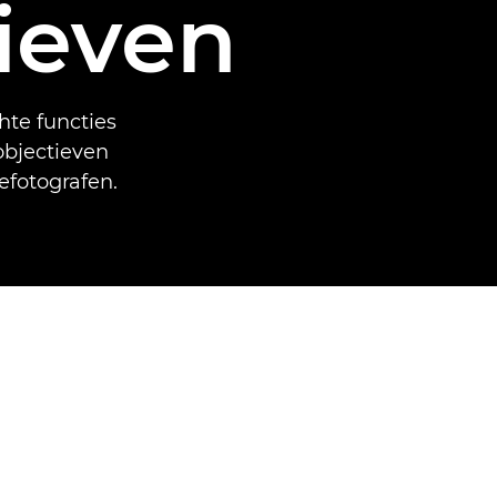
ieven
te functies
bjectieven
efotografen.