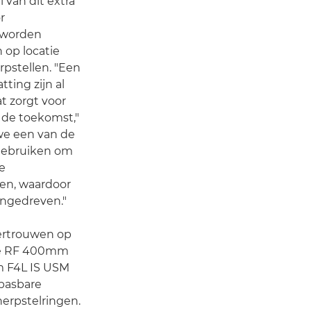
van dit extra
r
n worden
 op locatie
pstellen. "Een
ting zijn al
at zorgt voor
 de toekomst,"
we een van de
gebruiken om
e
en, waardoor
angedreven."
 vertrouwen op
 de RF 400mm
m F4L IS USM
npasbare
erpstelringen.