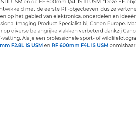
S III USM en de EF 600mm f/4L IS III USM. "Deze EF-obje
 ontwikkeld met de eerste RF-objectieven, dus ze verton
n op het gebied van elektronica, onderdelen en ideeën
essional Imaging Product Specialist bij Canon Europe. M
jn op diverse belangrijke vlakken verbeterd dankzij Cano
vatting. Als je een professionele sport- of wildlifefotogra
mm F2.8L IS USM
en
RF 600mm F4L IS USM
onmisbaar 