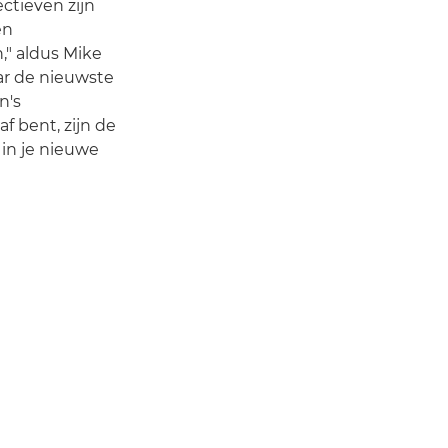
ctieven zijn
en
," aldus Mike
aar de nieuwste
n's
af bent, zijn de
in je nieuwe