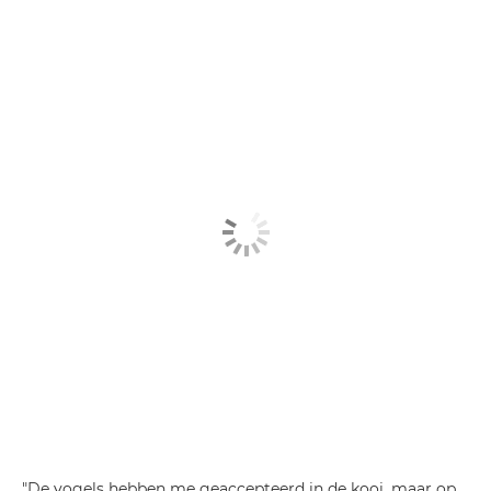
"De vogels hebben me geaccepteerd in de kooi, maar op