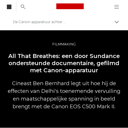
Canon Logo, back to
De Canon-apparatuur achter All That Breathes
Brood
Canon
Professionele fotografie en video
FILMMAKING
Verhalen
All That Breathes: een door Sundance
ondersteunde documentaire, gefilmd
met Canon-apparatuur
Cineast Ben Bernhard legt uit hoe hij de
effecten van Delhi's toenemende vervuiling
en maatschappelijke spanning in beeld
brengt met de Canon EOS C500 Mark II.