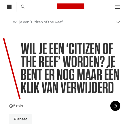
Canon Logo, back to
Wil je een ‘Citizen of the Reef’ worden? Je bent er nog maar één klik van verwijderd
Brood
Canon
WIL JE EEN ‘CITIZEN OF
Welkom bij VIEW
THE REEF’ WORDEN? JE
Onzichtbare wereld: Koraalbehoud voor de toekomst
BENT ER NOG MAAR ÉÉN
KLIK VAN VERWIJDERD
5 min
Planeet